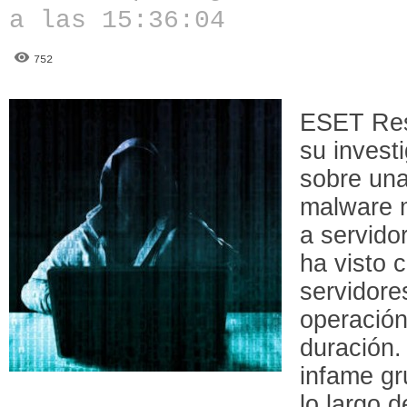
a las 15:36:04
752
ESET Res
su invest
sobre un
malware 
a servido
ha visto 
servidor
operación
duración.
infame gr
lo largo 