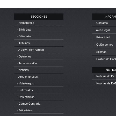
SECCIONES
INFORM
· Hemeroteca
· Contacta
· Silvia Leal
· Aviso legal
· Editoriales
· Privacidad
· Tribunes
· Quién somos
· A View From Abroad
· Sitemap
· Opiniones
· Política de Coo
· TecnonewsCat
· Noticias
NOTICIA
· Noticias de D
· Area empresas
· Videojuegos
· Noticias de DA
· Entrevistas
· Dos minutos
· Campo Contrario
· Articulistas