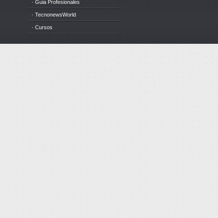
· Guia Profesionales
· TecnonewsWorld
· Cursos