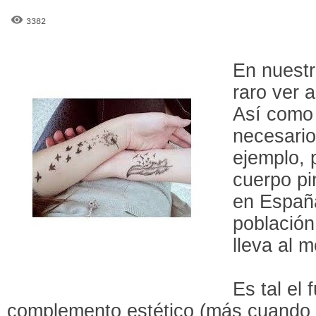
3382
En nuest
raro ver 
Así como
necesario 
ejemplo, 
cuerpo pi
en España
población
lleva al 
Es tal el 
complemento estético (más cuando 