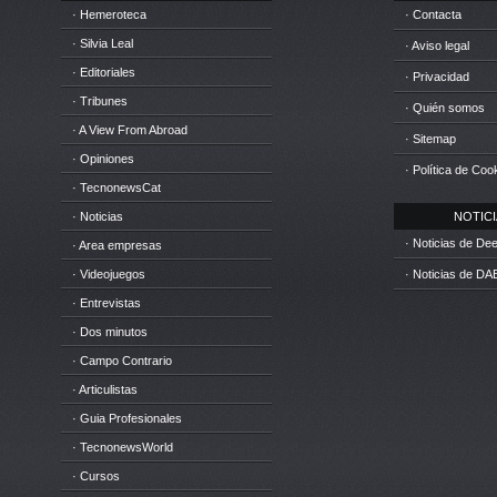
· Hemeroteca
· Contacta
· Silvia Leal
· Aviso legal
· Editoriales
· Privacidad
· Tribunes
· Quién somos
· A View From Abroad
· Sitemap
· Opiniones
· Política de Coo
· TecnonewsCat
· Noticias
NOTICIA
· Noticias de D
· Area empresas
· Videojuegos
· Noticias de DA
· Entrevistas
· Dos minutos
· Campo Contrario
· Articulistas
· Guia Profesionales
· TecnonewsWorld
· Cursos