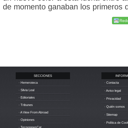
de momento ganaban los primeros d
Redd
SECCIONES
INFORM
· Hemeroteca
· Contacta
· Silvia Leal
· Aviso legal
· Editoriales
· Privacidad
· Tribunes
· Quién somos
· A View From Abroad
· Sitemap
· Opiniones
· Política de Coo
· TecnonewsCat