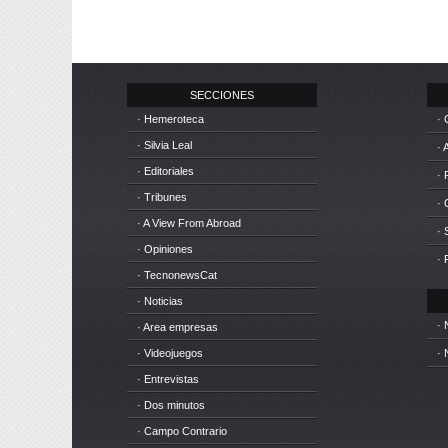
SECCIONES
· Hemeroteca
· 
· Silvia Leal
· 
· Editoriales
· 
· Tribunes
·
· A View From Abroad
· 
· Opiniones
· 
· TecnonewsCat
· Noticias
· 
· Area empresas
· Videojuegos
· 
· Entrevistas
· Dos minutos
· Campo Contrario