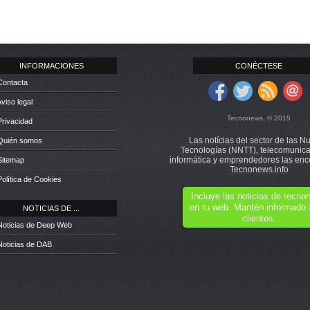
INFORMACIONES
CONÉCTESE
Contacta
Aviso legal
Tecnonews. © 2015
Privacidad
Las notícias del sector de las N
 Quién somos
Tecnologías (NNTT), telecomunica
informática y emprendedores las enc
Sitemap
Tecnonews.info
Política de Cookies
Incluye las noticias de tecn
en tu web. Mantén informado 
NOTICIAS DE ...
clientes.
Noticias de Deep Web
Noticias de DAB