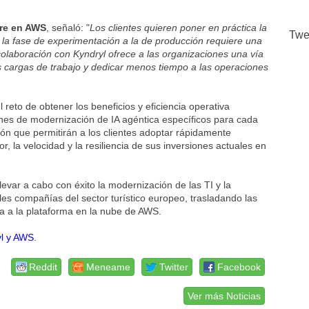
ore en AWS
, señaló: "
Los clientes quieren poner en práctica la
Twe
 la fase de experimentación a la de producción requiere una
colaboración con Kyndryl ofrece a las organizaciones una vía
s cargas de trabajo y dedicar menos tiempo a las operaciones
reto de obtener los beneficios y eficiencia operativa
nes de modernización de IA agéntica específicos para cada
ón que permitirán a los clientes adoptar rápidamente
, la velocidad y la resiliencia de sus inversiones actuales en
evar a cabo con éxito la modernización de las TI y la
ales compañías del sector turístico europeo, trasladando las
 a la plataforma en la nube de AWS.
yl y AWS
.
Reddit
Meneame
Twitter
Facebook
Ver más Noticias