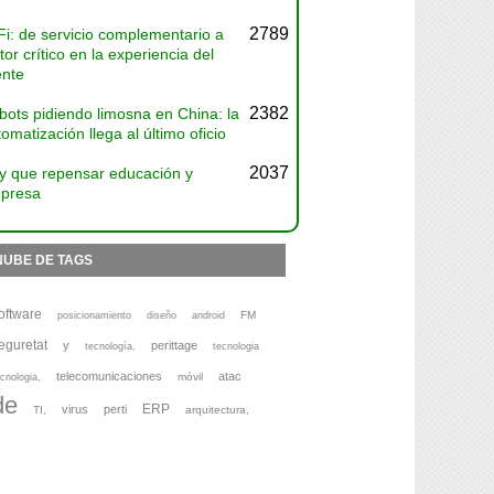
2789
Fi: de servicio complementario a
tor crítico en la experiencia del
ente
2382
bots pidiendo limosna en China: la
omatización llega al último oficio
2037
y que repensar educación y
presa
NUBE DE TAGS
oftware
FM
posicionamiento
diseño
android
eguretat
y
perittage
tecnología,
tecnologia
telecomunicaciones
atac
móvil
cnologia,
de
ERP
virus
perti
TI,
arquitectura,