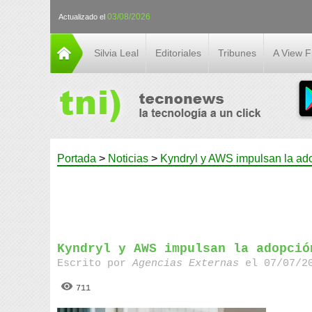
03/08/2026
Actualizado el
Silvia Leal
Editoriales
Tribunes
A View 
Portada
>
Noticias
>
Kyndryl y AWS impulsan la ado
Kyndryl y AWS impulsan la adopció
Escrito por
Agencias Externas
el 07/07/20
711