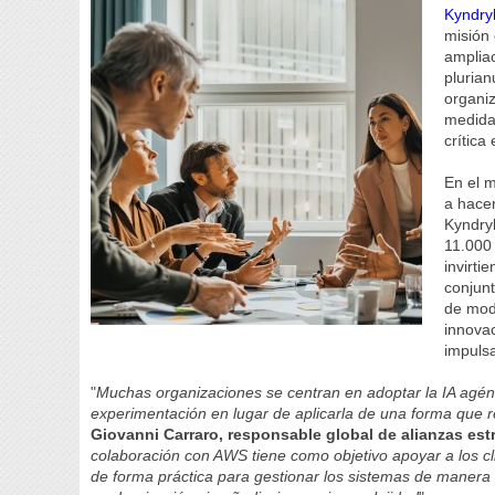
Kyndry
misión 
amplia
pluria
organiz
medida
crítica
En el 
a hacer
Kyndry
11.000 
invirti
conjunt
de mode
innovac
impulsa
"
Muchas organizaciones se centran en adoptar la IA agén
experimentación en lugar de aplicarla de una forma que 
Giovanni Carraro, responsable global de alianzas est
colaboración con AWS tiene como objetivo apoyar a los cli
de forma práctica para gestionar los sistemas de manera 