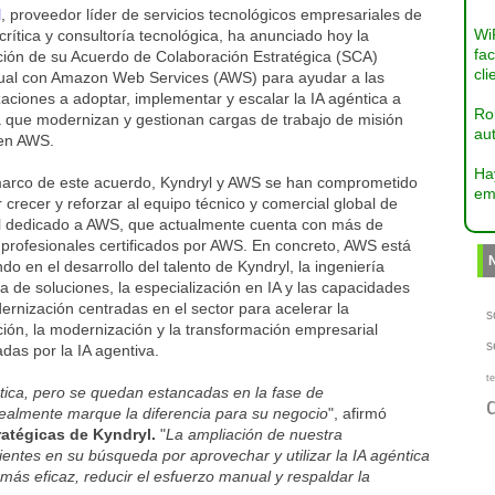
l
, proveedor líder de servicios tecnológicos empresariales de
Wi
crítica y consultoría tecnológica, ha anunciado hoy la
fac
ción de su Acuerdo de Colaboración Estratégica (SCA)
cli
nual con Amazon Web Services (AWS) para ayudar a las
aciones a adoptar, implementar y escalar la IA agéntica a
Ro
 que modernizan y gestionan cargas de trabajo de misión
aut
 en AWS.
Ha
marco de este acuerdo, Kyndryl y AWS se han comprometido
em
 crecer y reforzar al equipo técnico y comercial global de
l dedicado a AWS, que actualmente cuenta con más de
profesionales certificados por AWS. En concreto, AWS está
endo en el desarrollo del talento de Kyndryl, la ingeniería
a de soluciones, la especialización en IA y las capacidades
rnización centradas en el sector para acelerar la
s
ión, la modernización y la transformación empresarial
s
das por la IA agentiva.
te
tica, pero se quedan estancadas en la fase de
realmente marque la diferencia para su negocio
", afirmó
ratégicas de Kyndryl.
"
La ampliación de nuestra
entes en su búsqueda por aprovechar y utilizar la IA agéntica
más eficaz, reducir el esfuerzo manual y respaldar la