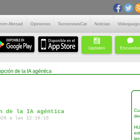
From Abroad
Opiniones
TecnonewsCat
Noticias
Videojuego
Updates
Encuesta
pción de la IA agéntica
Cua
n de la IA agéntica
dec
26 a las 12:16:15
HU
es
ter