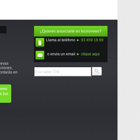
¿Quieres anunciarte en tecnonews?
Llama al teléfono
► 93 459 18 69
o envia un email
► clique aqui
uevas
ciones,
ontarás en
onews
a tus