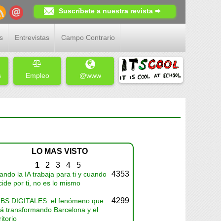
Suscríbete a nuestra revista ➨
s
Entrevistas
Campo Contrario
s
Empleo
@www
LO MAS VISTO
1
2
3
4
5
4353
ndo la IA trabaja para ti y cuando
ide por ti, no es lo mismo
4299
BS DIGITALES: el fenómeno que
tá transformando Barcelona y el
ritorio