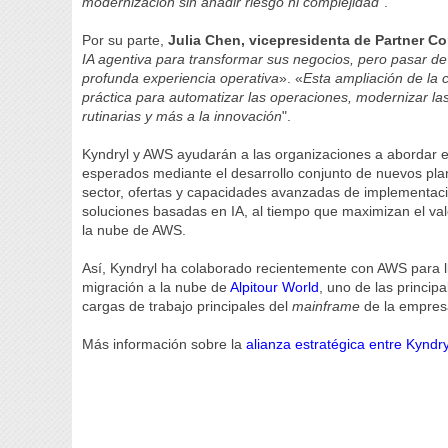
modernización sin añadir riesgo ni complejidad
".
Por su parte,
Julia Chen, vicepresidenta de Partner C
IA agentiva para transformar sus negocios, pero pasar de
profunda experiencia operativa
». «
Esta ampliación de la 
práctica para automatizar las operaciones, modernizar la
rutinarias y más a la innovación
".
Kyndryl y AWS ayudarán a las organizaciones a abordar el 
esperados mediante el desarrollo conjunto de nuevos pla
sector, ofertas y capacidades avanzadas de implementaci
soluciones basadas en IA, al tiempo que maximizan el valor
la nube de AWS.
Así, Kyndryl ha colaborado recientemente con AWS para ll
migración a la nube de
Alpitour World
, uno de las princip
cargas de trabajo principales del
mainframe
de la empresa
Más información sobre la
alianza estratégica entre Kyndr