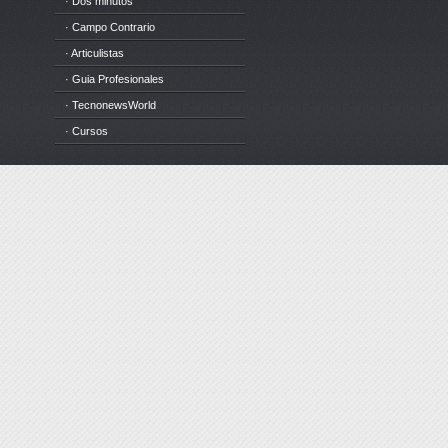
· Dos minutos
· Campo Contrario
· Articulistas
· Guia Profesionales
· TecnonewsWorld
· Cursos