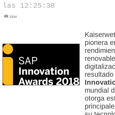
las 12:25:38
2314
Kaiserwet
pionera e
rendimien
renovable
digitaliza
resultad
Innovati
mundial d
otorga es
principal
su tecnol