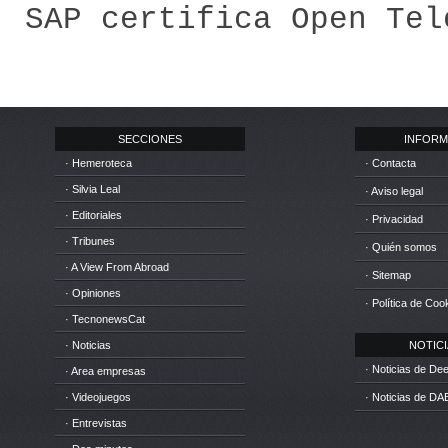
SAP certifica Open Tel
SECCIONES
INFORM
· Hemeroteca
· Contacta
· Silvia Leal
· Aviso legal
· Editoriales
· Privacidad
· Tribunes
· Quién somos
· A View From Abroad
· Sitemap
· Opiniones
· Política de Coo
· TecnonewsCat
· Noticias
NOTICIA
· Noticias de D
· Area empresas
· Videojuegos
· Noticias de DA
· Entrevistas