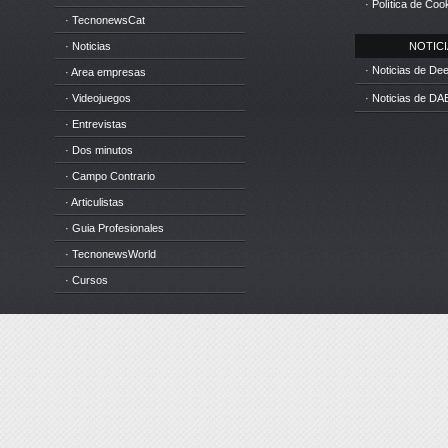
· Política de Coo
· TecnonewsCat
· Noticias
NOTICIA
· Noticias de D
· Area empresas
· Videojuegos
· Noticias de DA
· Entrevistas
· Dos minutos
· Campo Contrario
· Articulistas
· Guia Profesionales
· TecnonewsWorld
· Cursos