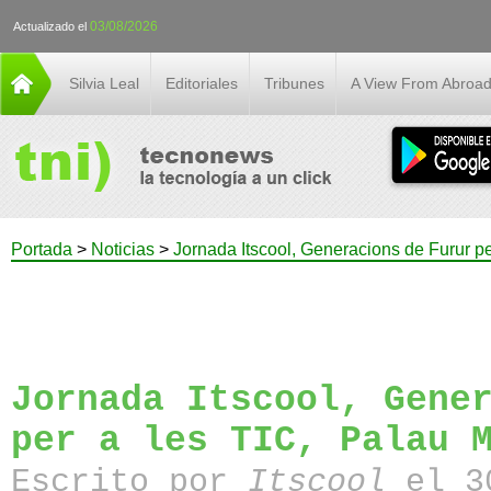
03/08/2026
Actualizado el
Silvia Leal
Editoriales
Tribunes
A View From Abroa
Portada
>
Noticias
>
Jornada Itscool, Generacions de Furur pe
Jornada Itscool, Gene
per a les TIC, Palau 
Escrito por
Itscool
el 30