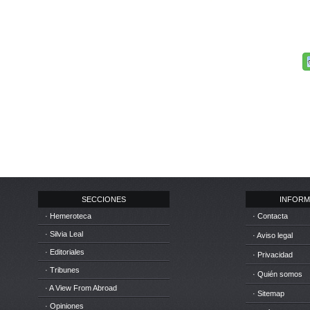
SECCIONES
INFORM
· Hemeroteca
· Contacta
· Silvia Leal
· Aviso legal
· Editoriales
· Privacidad
· Tribunes
· Quién somos
· A View From Abroad
· Sitemap
· Opiniones