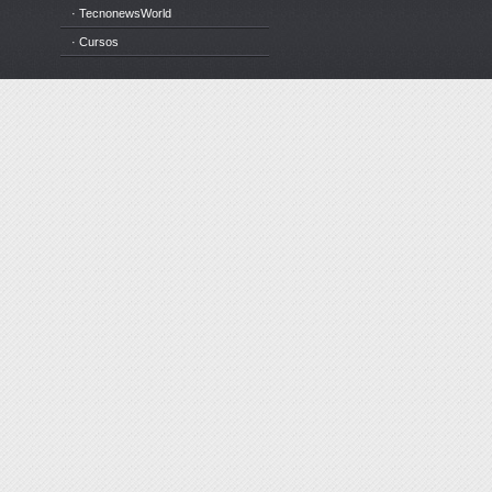
· TecnonewsWorld
· Cursos