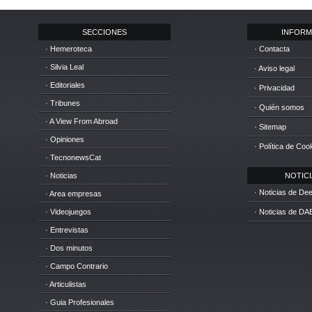
SECCIONES
INFORM
· Hemeroteca
· Contacta
· Silvia Leal
· Aviso legal
· Editoriales
· Privacidad
· Tribunes
· Quién somos
· A View From Abroad
· Sitemap
· Opiniones
· Política de Coo
· TecnonewsCat
· Noticias
NOTICIA
· Noticias de D
· Area empresas
· Videojuegos
· Noticias de DA
· Entrevistas
· Dos minutos
· Campo Contrario
· Articulistas
· Guia Profesionales