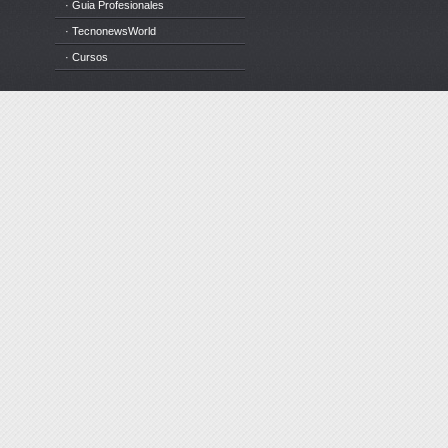
· Guia Profesionales
· TecnonewsWorld
· Cursos