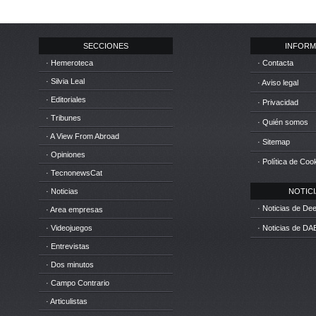
SECCIONES
INFORM
· Hemeroteca
· Contacta
· Silvia Leal
· Aviso legal
· Editoriales
· Privacidad
· Tribunes
· Quién somos
· A View From Abroad
· Sitemap
· Opiniones
· Política de Coo
· TecnonewsCat
· Noticias
NOTICIA
· Noticias de D
· Area empresas
· Videojuegos
· Noticias de DA
· Entrevistas
· Dos minutos
· Campo Contrario
· Articulistas