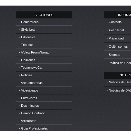
SECCIONES
INFORM
· Hemeroteca
· Contacta
· Silvia Leal
· Aviso legal
· Editoriales
· Privacidad
· Tribunes
· Quién somos
· A View From Abroad
· Sitemap
· Opiniones
· Política de Coo
· TecnonewsCat
· Noticias
NOTICIA
· Noticias de D
· Area empresas
· Videojuegos
· Noticias de DA
· Entrevistas
· Dos minutos
· Campo Contrario
· Articulistas
· Guia Profesionales