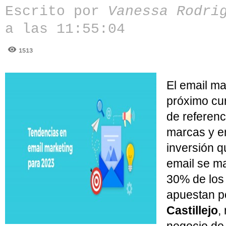
Escrito por
Vanessa Rodri
a las 11:55:04
1513
El email m
próximo cu
de referenci
marcas y em
inversión 
email se ma
30% de los
apuestan po
Castillejo
,