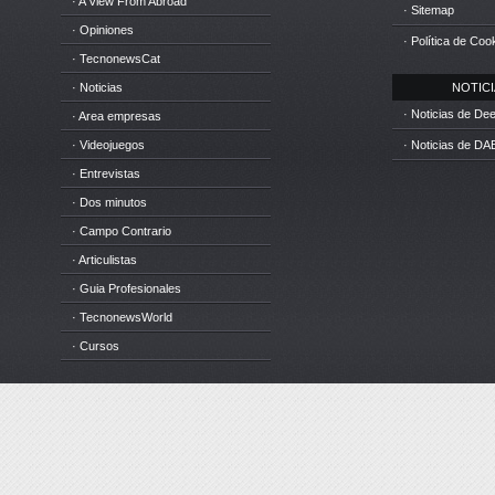
· A View From Abroad
· Sitemap
· Opiniones
· Política de Coo
· TecnonewsCat
· Noticias
NOTICIA
· Noticias de D
· Area empresas
· Videojuegos
· Noticias de DA
· Entrevistas
· Dos minutos
· Campo Contrario
· Articulistas
· Guia Profesionales
· TecnonewsWorld
· Cursos