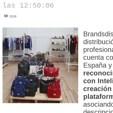
las 12:50:06
2529
Brandsdis
distribuc
profesion
cuenta co
España y
reconoci
con Intel
creación 
platafor
asociand
descripc