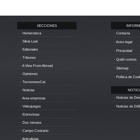
SECCIONES
INFORM
· Hemeroteca
· Contacta
· Silvia Leal
· Aviso legal
· Editoriales
· Privacidad
· Tribunes
· Quién somos
· A View From Abroad
· Sitemap
· Opiniones
· Política de Coo
· TecnonewsCat
· Noticias
NOTICIA
· Noticias de D
· Area empresas
· Videojuegos
· Noticias de DA
· Entrevistas
· Dos minutos
· Campo Contrario
· Articulistas