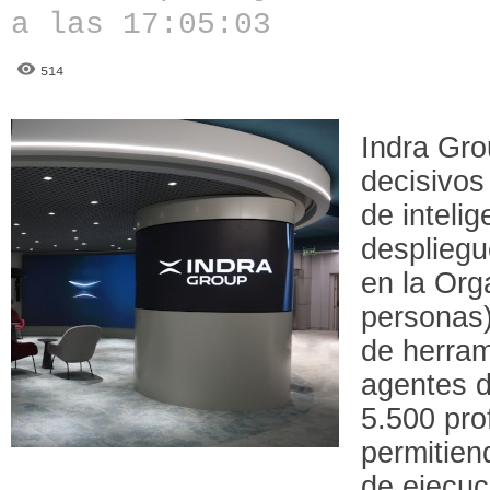
a las 17:05:03
514
Indra Gr
decisivos
de intelige
despliegu
en la Org
personas)
de herram
agentes d
5.500 pro
permitien
de ejecuc