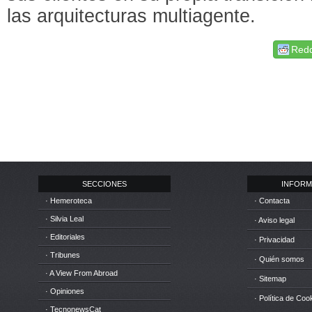
las arquitecturas multiagente.
Redd
SECCIONES
INFORM
· Hemeroteca
· Contacta
· Silvia Leal
· Aviso legal
· Editoriales
· Privacidad
· Tribunes
· Quién somos
· A View From Abroad
· Sitemap
· Opiniones
· Política de Coo
· TecnonewsCat