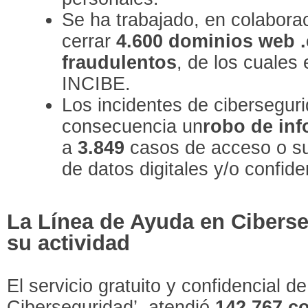
Se ha trabajado, en colabora
cerrar
4.600 dominios web .
fraudulentos
, de los cuales
INCIBE.
Los incidentes de cibersegur
consecuencia un
robo de in
a
3.849
casos de acceso o su
de datos digitales y/o confide
La Línea de Ayuda en Cibers
su actividad
El servicio gratuito y confidencial 
Ciberseguridad’, atendió
142.767 c