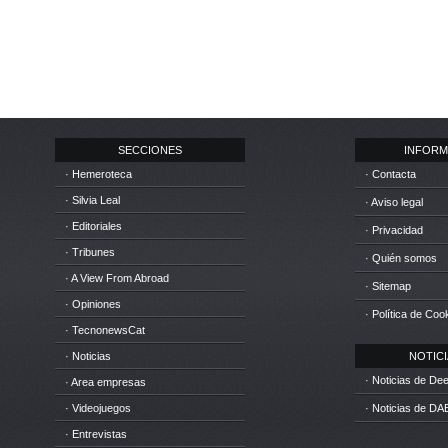
SECCIONES
INFORM
· Hemeroteca
· Contacta
· Silvia Leal
· Aviso legal
· Editoriales
· Privacidad
· Tribunes
· Quién somos
· A View From Abroad
· Sitemap
· Opiniones
· Política de Coo
· TecnonewsCat
· Noticias
NOTICIA
· Noticias de D
· Area empresas
· Videojuegos
· Noticias de DA
· Entrevistas