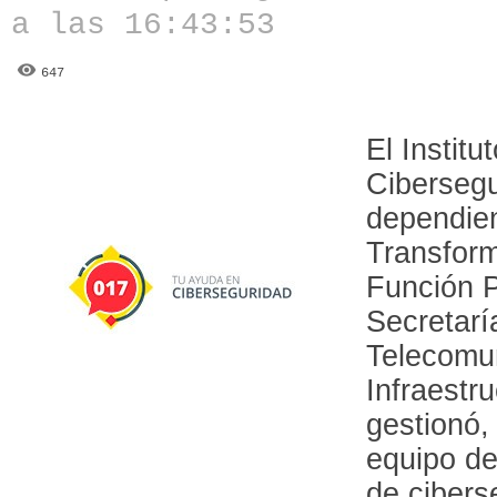
a las 16:43:53
647
El Institu
Cibersegu
dependien
Transform
Función P
Secretarí
Telecomu
Infraestr
gestionó,
equipo de
de cibers