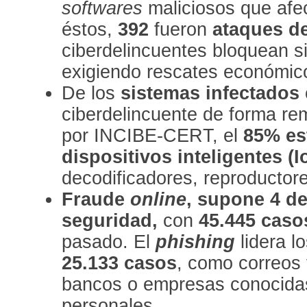
softwares
maliciosos que afec
éstos,
392
fueron
ataques d
ciberdelincuentes bloquean s
exigiendo rescates económic
De los
sistemas infectados
ciberdelincuente de forma re
por INCIBE-CERT, el
85% es
dispositivos inteligentes (I
decodificadores, reproductore
Fraude
online
, supone 4 de
seguridad,
con
45.445 caso
pasado. El
phishing
lidera l
25.133 casos
, como correos 
bancos o empresas conocidas
personales.