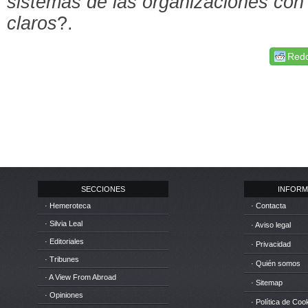
sistemas de las organizaciones con 
claros
?.
Redd
SECCIONES
INFORM
· Hemeroteca
· Contacta
· Silvia Leal
· Aviso legal
· Editoriales
· Privacidad
· Tribunes
· Quién somos
· A View From Abroad
· Sitemap
· Opiniones
· Política de Coo