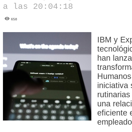
a las 20:04:18
658
IBM y Exp
tecnológ
han lanz
transform
Humanos 
iniciativa
rutinaria
una relac
eficiente
empleado