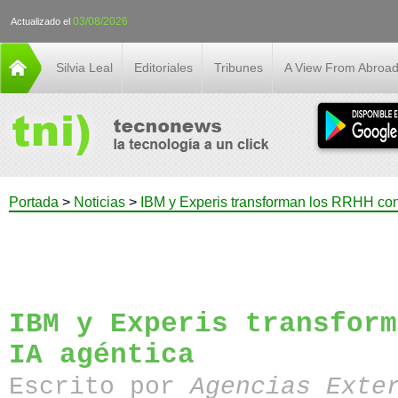
03/08/2026
Actualizado el
Silvia Leal
Editoriales
Tribunes
A View From Abroa
Portada
>
Noticias
>
IBM y Experis transforman los RRHH con
IBM y Experis transform
IA agéntica
Escrito por
Agencias Exte