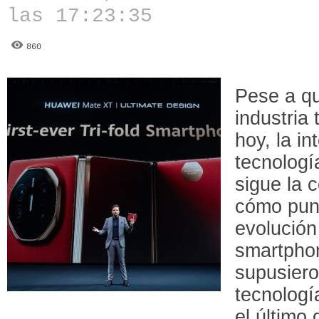
las 17:23:35
860
Pese a qu
industria
hoy, la int
tecnologí
sigue la 
cómo punt
evolución
smartpho
supusiero
tecnologí
el último