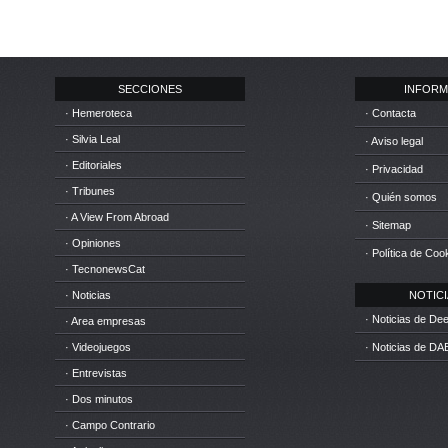
SECCIONES
INFORM
· Hemeroteca
· Contacta
· Silvia Leal
· Aviso legal
· Editoriales
· Privacidad
· Tribunes
· Quién somos
· A View From Abroad
· Sitemap
· Opiniones
· Política de Coo
· TecnonewsCat
· Noticias
NOTICIA
· Noticias de D
· Area empresas
· Videojuegos
· Noticias de DA
· Entrevistas
· Dos minutos
· Campo Contrario