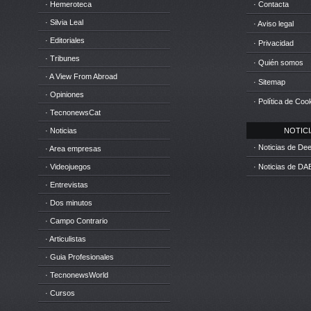
· Hemeroteca
· Contacta
· Silvia Leal
· Aviso legal
· Editoriales
· Privacidad
· Tribunes
· Quién somos
· A View From Abroad
· Sitemap
· Opiniones
· Política de Coo
· TecnonewsCat
· Noticias
NOTICIA
· Noticias de D
· Area empresas
· Videojuegos
· Noticias de DA
· Entrevistas
· Dos minutos
· Campo Contrario
· Articulistas
· Guia Profesionales
· TecnonewsWorld
· Cursos