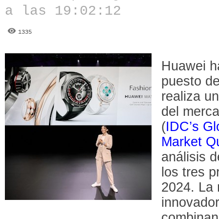
a las 19:02:12
1335
Huawei ha
puesto de
realiza u
del merca
(
IDC’s Gl
Market Qu
análisis d
los tres 
2024. La 
innovado
combinan