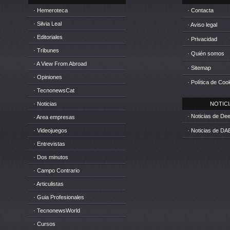
· Hemeroteca
· Contacta
· Silvia Leal
· Aviso legal
· Editoriales
· Privacidad
· Tribunes
· Quién somos
· A View From Abroad
· Sitemap
· Opiniones
· Política de Coo
· TecnonewsCat
· Noticias
NOTICIA
· Noticias de D
· Area empresas
· Videojuegos
· Noticias de DA
· Entrevistas
· Dos minutos
· Campo Contrario
· Articulistas
· Guia Profesionales
· TecnonewsWorld
· Cursos