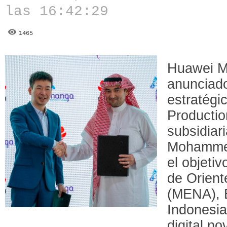
las 16:42:29
1465
Huawei M
anunciado
estratég
Producti
subsidiar
Mohammed
el objetiv
de Orient
(MENA), E
Indonesia
digital n