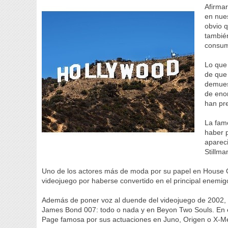
Afirmar
en nues
obvio q
tambié
consum
Lo que
de que
demues
de eno
han pre
La fam
haber p
aparec
Stillma
Uno de los actores más de moda por su papel en House O
videojuego por haberse convertido en el principal enemig
Además de poner voz al duende del videojuego de 2002, 
James Bond 007: todo o nada y en Beyon Two Souls. En est
Page famosa por sus actuaciones en Juno, Origen o X-M