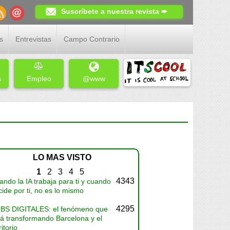
Suscríbete a nuestra revista ➨
s
Entrevistas
Campo Contrario
s
Empleo
@www
LO MAS VISTO
1
2
3
4
5
4343
ndo la IA trabaja para ti y cuando
ide por ti, no es lo mismo
4295
BS DIGITALES: el fenómeno que
tá transformando Barcelona y el
ritorio