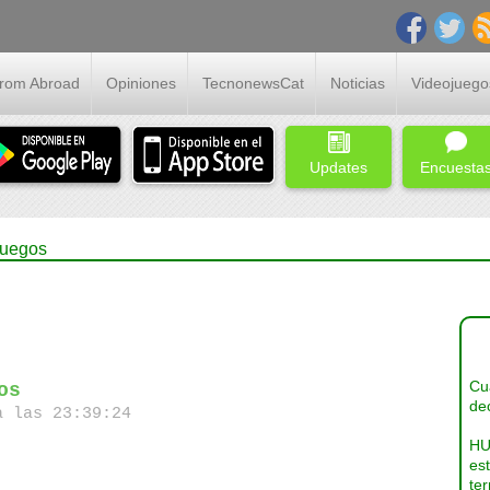
From Abroad
Opiniones
TecnonewsCat
Noticias
Videojuego
Updates
Encuesta
juegos
Cua
os
dec
a las 23:39:24
HU
es
ter