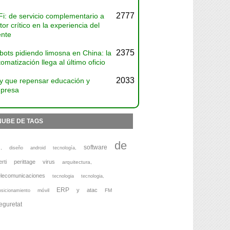
2777
Fi: de servicio complementario a
tor crítico en la experiencia del
ente
2375
bots pidiendo limosna en China: la
omatización llega al último oficio
2033
y que repensar educación y
presa
NUBE DE TAGS
de
software
,
diseño
android
tecnología,
erti
perittage
virus
arquitectura,
elecomunicaciones
tecnologia
tecnologia,
ERP
y
atac
móvil
FM
osicionamiento
eguretat