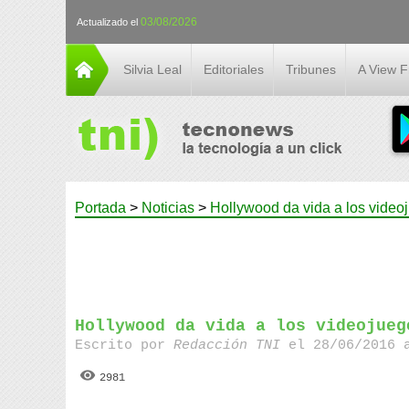
03/08/2026
Actualizado el
Silvia Leal
Editoriales
Tribunes
A View 
Portada
>
Noticias
>
Hollywood da vida a los video
Hollywood da vida a los videojueg
Escrito por
Redacción TNI
el 28/06/2016 
2981