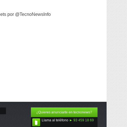
ets por @TecnoNewsInfo
¿Quieres anunciarte en tecnonews?
Llama al teléfono
► 93 459 18 69