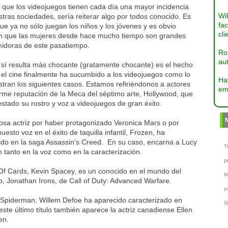
 que los videojuegos tienen cada día una mayor incidencia
Wi
tras sociedades, sería reiterar algo por todos conocido. Es
fac
ue ya no sólo juegan los niños y los jóvenes y es obvio
cli
n que las mujeres desde hace mucho tiempo son grandes
idoras de este pasatiempo.
Ro
aut
 sí resulta más chocante (gratamente chocante) es el hecho
 el cine finalmente ha sucumbido a los videojuegos como lo
Ha
tran los siguientes casos. Estamos refiriéndonos a actores
em
rme reputación de la Meca del séptimo arte, Hollywood, que
stado su rostro y voz a videojuegos de gran éxito.
osa actriz por haber protagonizado Veronica Mars o por
uesto voz en el éxito de taquilla infantil, Frozen, ha
ido en la saga Assassin's Creed. En su caso, encarna a Lucy
TI
n tanto en la voz como en la caracterización.
p
f Cards, Kevin Spacey, es un conocido en el mundo del
t
o, Jonathan Irons, de Call of Duty: Advanced Warfare.
p
Spiderman, Willem Defoe ha aparecido caracterizado en
s
e último título también aparece la actriz canadiense Ellen
en.