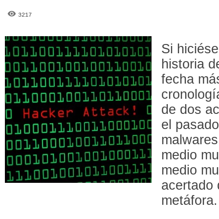
3217
Si hiciés
historia 
fecha más
cronologí
de dos ac
el pasad
malwares 
medio mu
medio mu
acertado 
metáfora.