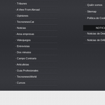
· Tribunes
· Quién somos
· A View From Abroad
· Sitemap
· Opiniones
· Política de Coo
· TecnonewsCat
· Noticias
NOTICIA
· Noticias de D
· Area empresas
· Videojuegos
· Noticias de DA
· Entrevistas
· Dos minutos
· Campo Contrario
· Articulistas
· Guia Profesionales
· TecnonewsWorld
· Cursos