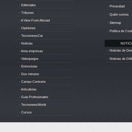
· Editoriales
· Privacidad
· Tribunes
· Quién somos
· A View From Abroad
· Sitemap
· Opiniones
· Política de Coo
· TecnonewsCat
· Noticias
NOTICIA
· Noticias de D
· Area empresas
· Videojuegos
· Noticias de DA
· Entrevistas
· Dos minutos
· Campo Contrario
· Articulistas
· Guia Profesionales
· TecnonewsWorld
· Cursos