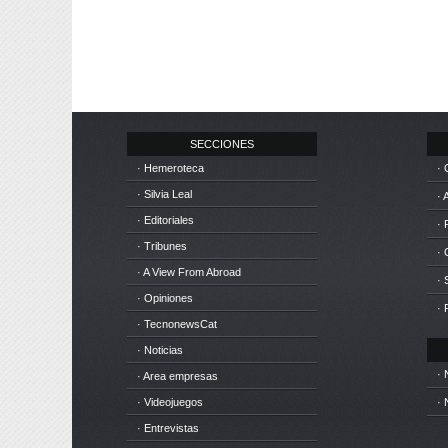
SECCIONES
· Hemeroteca
· 
· Silvia Leal
· 
· Editoriales
· 
· Tribunes
·
· A View From Abroad
· 
· Opiniones
· 
· TecnonewsCat
· Noticias
· 
· Area empresas
· Videojuegos
· 
· Entrevistas