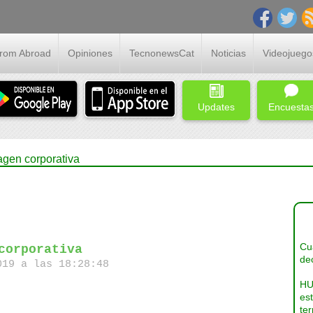
From Abroad
Opiniones
TecnonewsCat
Noticias
Videojuego
Updates
Encuesta
agen corporativa
Cua
corporativa
dec
19 a las 18:28:48
HU
es
ter