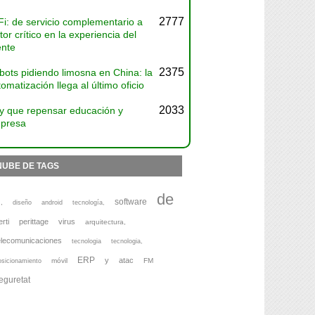
2777
Fi: de servicio complementario a
tor crítico en la experiencia del
ente
2375
bots pidiendo limosna en China: la
omatización llega al último oficio
2033
y que repensar educación y
presa
NUBE DE TAGS
de
software
,
diseño
android
tecnología,
erti
perittage
virus
arquitectura,
elecomunicaciones
tecnologia
tecnologia,
ERP
y
atac
móvil
FM
osicionamiento
eguretat