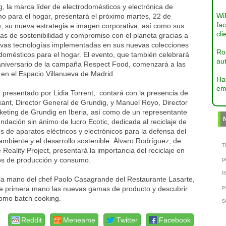
, la marca líder de electrodomésticos y electrónica de
Wi
o para el hogar, presentará el próximo martes, 22 de
fac
, su nueva estrategia e imagen corporativa, así como sus
cli
ivas de sostenibilidad y compromiso con el planeta gracias a
evas tecnologías implementadas en sus nuevas colecciones
Ro
domésticos para el hogar. El evento, que también celebrará
aut
 aniversario de la campaña Respect Food, comenzará a las
en el Espacio Villanueva de Madrid.
Ha
em
, presentado por Lidia Torrent, contará con la presencia de
ant, Director General de Grundig, y Manuel Royo, Director
keting de Grundig en Iberia, así como de un representante
undación sin ánimo de lucro Ecotic, dedicada al reciclaje de
s de aparatos eléctricos y electrónicos para la defensa del
mbiente y el desarrollo sostenible. Álvaro Rodríguez, de
TI
 Reality Project, presentará la importancia del reciclaje en
os de producción y consumo.
p
t
 la mano del chef Paolo Casagrande del Restaurante Lasarte,
 de primera mano las nuevas gamas de producto y descubrir
p
como batch cooking.
s
Reddit
Meneame
Twitter
Facebook