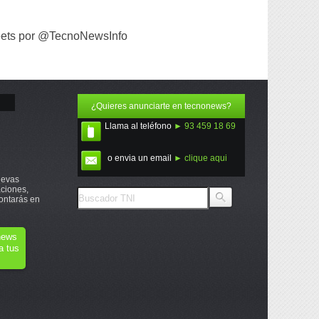
ets por @TecnoNewsInfo
¿Quieres anunciarte en tecnonews?
Llama al teléfono
► 93 459 18 69
o envia un email
► clique aqui
uevas
ciones,
ontarás en
onews
a tus