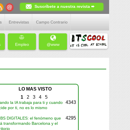
Suscríbete a nuestra revista ➨
s
Entrevistas
Campo Contrario
s
Empleo
@www
LO MAS VISTO
1
2
3
4
5
4343
ndo la IA trabaja para ti y cuando
ide por ti, no es lo mismo
4295
BS DIGITALES: el fenómeno que
tá transformando Barcelona y el
ritorio