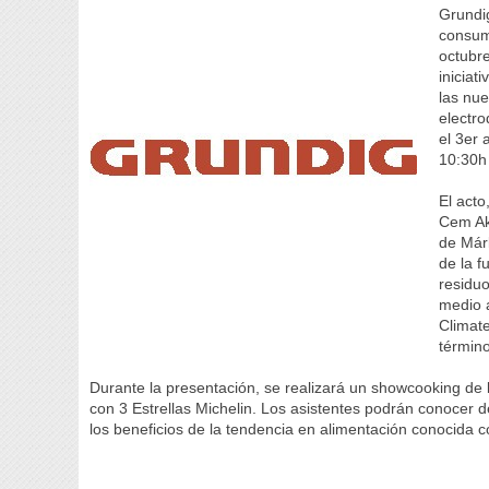
Grundig
consum
octubre
iniciat
las nu
electro
el 3er
10:30h 
El acto
Cem Ak
de Már
de la f
residuo
medio a
Climate
términ
Durante la presentación, se realizará un showcooking de
con 3 Estrellas Michelin. Los asistentes podrán conocer
los beneficios de la tendencia en alimentación conocida 