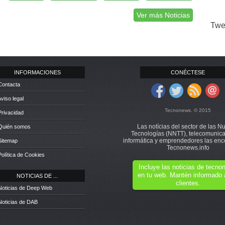
Ver más Noticias
Twe
INFORMACIONES
CONÉCTESE
Contacta
Aviso legal
Tecnonews. © 2015
Privacidad
Las notícias del sector de las N
 Quién somos
Tecnologías (NNTT), telecomunica
informática y emprendedores las enc
Sitemap
Tecnonews.info
Política de Cookies
Incluye las noticias de tecn
en tu web. Mantén informado 
NOTICIAS DE ...
clientes.
Noticias de Deep Web
Noticias de DAB