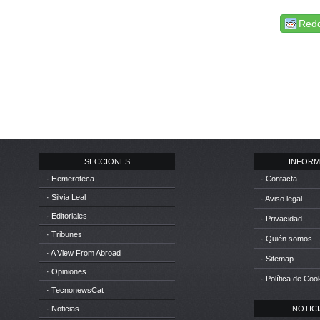
Redd
SECCIONES
INFORM
· Hemeroteca
· Contacta
· Silvia Leal
· Aviso legal
· Editoriales
· Privacidad
· Tribunes
· Quién somos
· A View From Abroad
· Sitemap
· Opiniones
· Política de Coo
· TecnonewsCat
· Noticias
NOTICIA