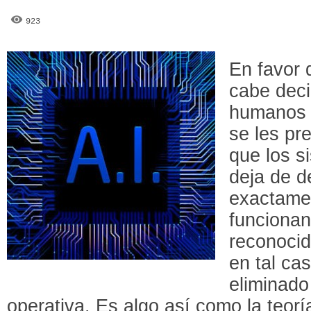
923
En favor d
cabe deci
humanos 
se les p
que los s
deja de d
exactamen
funcionan
reconocid
en tal ca
eliminado
operativa. Es algo así como la teoría