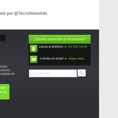
ets por @TecnoNewsInfo
¿Quieres anunciarte en tecnonews?
Llama al teléfono
► 93 459 18 69
o envia un email
► clique aqui
uevas
ciones,
ontarás en
onews
a tus