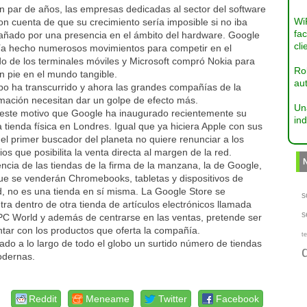
n par de años, las empresas dedicadas al sector del software
Wi
on cuenta de que su crecimiento sería imposible si no iba
fac
ñado por una presencia en el ámbito del hardware. Google
cli
ía hecho numerosos movimientos para competir en el
o de los terminales móviles y Microsoft compró Nokia para
Ro
n pie en el mundo tangible.
aut
po ha transcurrido y ahora las grandes compañías de la
mación necesitan dar un golpe de efecto más.
Un
 este motivo que Google ha inaugurado recientemente su
ind
 tienda física en Londres. Igual que ya hiciera Apple con sus
 el primer buscador del planeta no quiere renunciar a los
ios que posibilita la venta directa al margen de la red.
encia de las tiendas de la firma de la manzana, la de Google,
que se venderán Chromebooks, tabletas y dispositivos de
d, no es una tienda en sí misma. La Google Store se
s
ra dentro de otra tienda de artículos electrónicos llamada
s
PC World y además de centrarse en las ventas, pretende ser
ar con los productos que oferta la compañía.
te
do a lo largo de todo el globo un surtido número de tiendas
odernas.
Reddit
Meneame
Twitter
Facebook