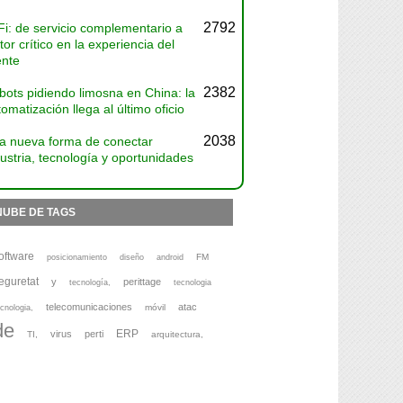
2792
Fi: de servicio complementario a
tor crítico en la experiencia del
ente
2382
bots pidiendo limosna en China: la
omatización llega al último oficio
2038
a nueva forma de conectar
ustria, tecnología y oportunidades
NUBE DE TAGS
oftware
FM
posicionamiento
diseño
android
eguretat
y
perittage
tecnología,
tecnologia
telecomunicaciones
atac
móvil
cnologia,
de
ERP
virus
perti
TI,
arquitectura,