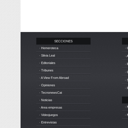
SECCIONES
· Hemeroteca
· 
· Silvia Leal
· 
· Editoriales
· 
· Tribunes
·
· A View From Abroad
· 
· Opiniones
· 
· TecnonewsCat
· Noticias
· 
· Area empresas
· Videojuegos
· 
· Entrevistas