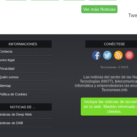
Ver más Noticias
Twe
INFORMACIONES
CONÉCTESE
Contacta
Aviso legal
Tecnonews. © 2015
Privacidad
Las notícias del sector de las N
 Quién somos
Tecnologías (NNTT), telecomunica
informática y emprendedores las enc
Sitemap
Tecnonews.info
Política de Cookies
Incluye las noticias de tecn
en tu web. Mantén informado 
NOTICIAS DE ...
clientes.
Noticias de Deep Web
Noticias de DAB