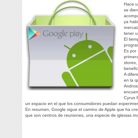
Hace u
se dier
acompa
ya hab
mercad
tener u
El tiem
progra
Es por
primera
stores,
benefic
A difer
en la 
Androi
encuent
Cyrus 
un espacio en el que los consumidores puedan experiment
En resumen, Google sigue el camino de Apple que ha crea
que son centros de reuniones, una especie de iglesias m