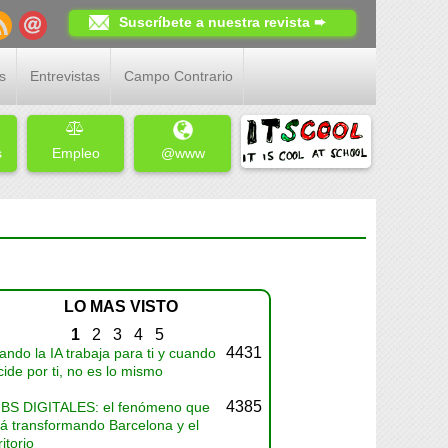
Suscríbete a nuestra revista ➨
s
Entrevistas
Campo Contrario
s
Empleo
@www
LO MAS VISTO
1
2
3
4
5
4431
ndo la IA trabaja para ti y cuando
ide por ti, no es lo mismo
4385
BS DIGITALES: el fenómeno que
tá transformando Barcelona y el
ritorio