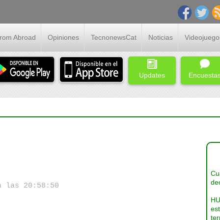
From Abroad
Opiniones
TecnonewsCat
Noticias
Videojuego
Updates
Encuesta
Cua
dec
a las 20:58:50
HU
es
ter