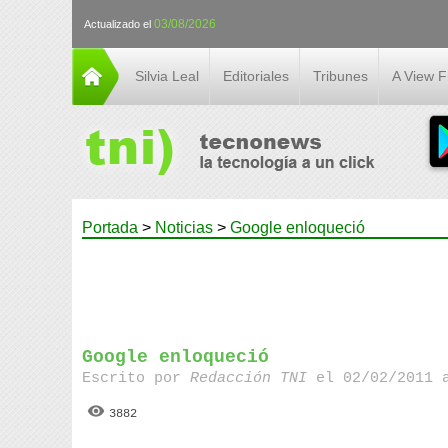
03/08/2026
Actualizado el
Silvia Leal
Editoriales
Tribunes
A View 
Portada
>
Noticias
>
Google enloqueció
Google enloqueció
Escrito por
Redacción TNI
el 02/02/2011 
3882