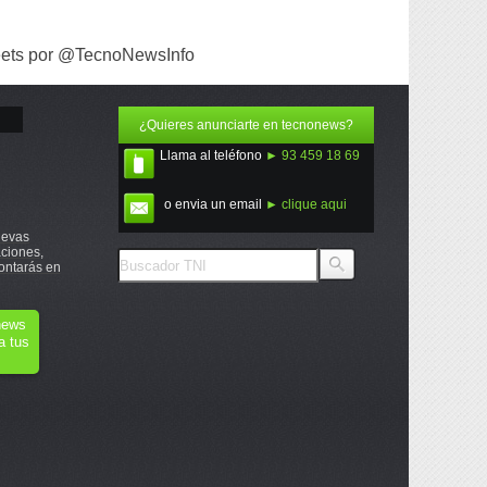
ets por @TecnoNewsInfo
¿Quieres anunciarte en tecnonews?
Llama al teléfono
► 93 459 18 69
o envia un email
► clique aqui
uevas
ciones,
ontarás en
onews
a tus