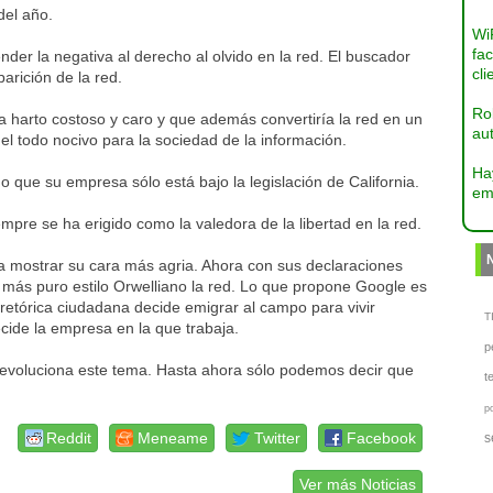
del año.
Wi
fac
der la negativa al derecho al olvido en la red. El buscador
cli
arición de la red.
Ro
ía harto costoso y caro y que además convertiría la red en un
aut
el todo nocivo para la sociedad de la información.
Ha
do que su empresa sólo está bajo la legislación de California.
em
pre se ha erigido como la valedora de la libertad en la red.
 mostrar su cara más agria. Ahora con sus declaraciones
l más puro estilo Orwelliano la red. Lo que propone Google es
a retórica ciudadana decide emigrar al campo para vivir
TI
cide la empresa en la que trabaja.
p
voluciona este tema. Hasta ahora sólo podemos decir que
t
p
Reddit
Meneame
Twitter
Facebook
s
Ver más Noticias