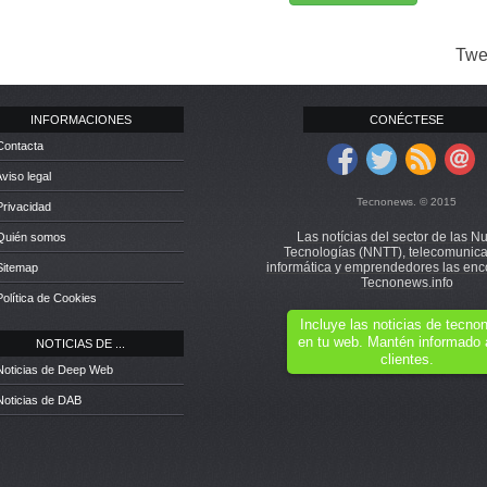
Twe
INFORMACIONES
CONÉCTESE
Contacta
Aviso legal
Tecnonews. © 2015
Privacidad
Las notícias del sector de las N
 Quién somos
Tecnologías (NNTT), telecomunica
informática y emprendedores las enc
Sitemap
Tecnonews.info
Política de Cookies
Incluye las noticias de tecn
en tu web. Mantén informado 
NOTICIAS DE ...
clientes.
Noticias de Deep Web
Noticias de DAB