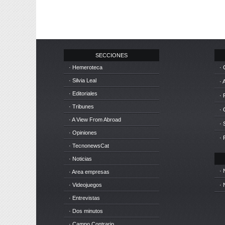
SECCIONES
· Hemeroteca
· 
· Silvia Leal
· 
· Editoriales
· 
· Tribunes
·
· A View From Abroad
· 
· Opiniones
· 
· TecnonewsCat
· Noticias
· 
· Area empresas
· Videojuegos
· 
· Entrevistas
· Dos minutos
· Campo Contrario