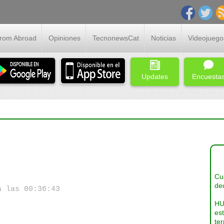
From Abroad
Opiniones
TecnonewsCat
Noticias
Videojuego
Updates
Encuesta
Cua
dec
a las 00:36:43
HU
es
ter