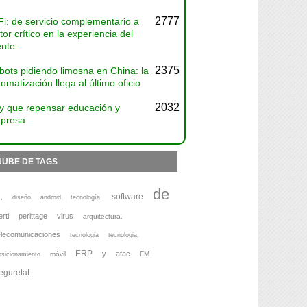
2777
Fi: de servicio complementario a
tor crítico en la experiencia del
ente
2375
bots pidiendo limosna en China: la
omatización llega al último oficio
2032
y que repensar educación y
presa
NUBE DE TAGS
de
software
,
diseño
android
tecnología,
erti
perittage
virus
arquitectura,
elecomunicaciones
tecnologia
tecnologia,
ERP
y
atac
móvil
FM
osicionamiento
eguretat