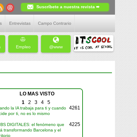
Suscríbete a nuestra revista ➨
s
Entrevistas
Campo Contrario
s
Empleo
@www
LO MAS VISTO
1
2
3
4
5
4261
ndo la IA trabaja para ti y cuando
ide por ti, no es lo mismo
4225
BS DIGITALES: el fenómeno que
tá transformando Barcelona y el
ritorio