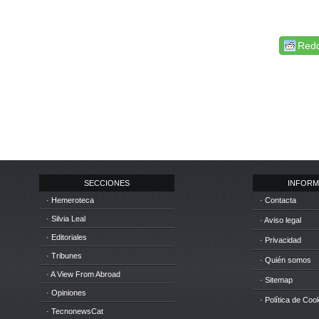
Redd
SECCIONES
INFORM
· Hemeroteca
· Contacta
· Silvia Leal
· Aviso legal
· Editoriales
· Privacidad
· Tribunes
· Quién somos
· A View From Abroad
· Sitemap
· Opiniones
· Política de Coo
· TecnonewsCat