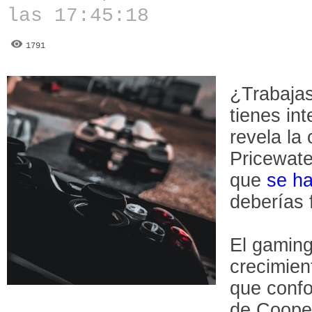
las 17:45:18
1791
¿Trabajas
tienes in
revela la
Pricewat
que
se h
deberías f
El gaming
crecimien
que conf
de Cooper