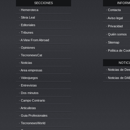
SECCIONES
INFORM
· Hemeroteca
· Contacta
· Silvia Leal
· Aviso legal
· Editoriales
· Privacidad
· Tribunes
· Quién somos
· A View From Abroad
· Sitemap
· Opiniones
· Política de Coo
· TecnonewsCat
· Noticias
NOTICIA
· Noticias de D
· Area empresas
· Videojuegos
· Noticias de DA
· Entrevistas
· Dos minutos
· Campo Contrario
· Articulistas
· Guia Profesionales
· TecnonewsWorld