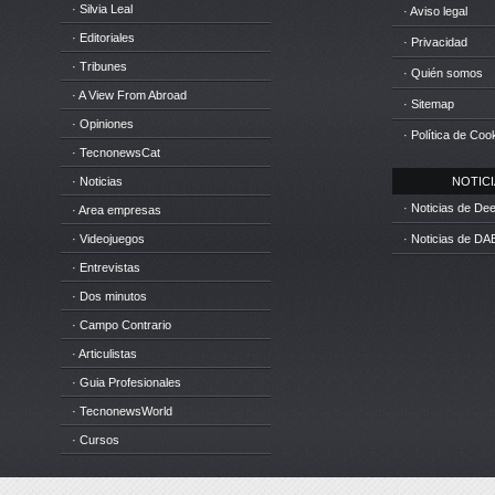
· Silvia Leal
· Aviso legal
· Editoriales
· Privacidad
· Tribunes
· Quién somos
· A View From Abroad
· Sitemap
· Opiniones
· Política de Coo
· TecnonewsCat
· Noticias
NOTICIA
· Noticias de D
· Area empresas
· Videojuegos
· Noticias de DA
· Entrevistas
· Dos minutos
· Campo Contrario
· Articulistas
· Guia Profesionales
· TecnonewsWorld
· Cursos