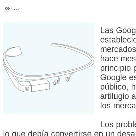
2727
Las Goog
estableci
mercados
hace mes
principio
Google es
público, 
artilugio 
los merc
Los prob
lo que debía convertirse en un desa