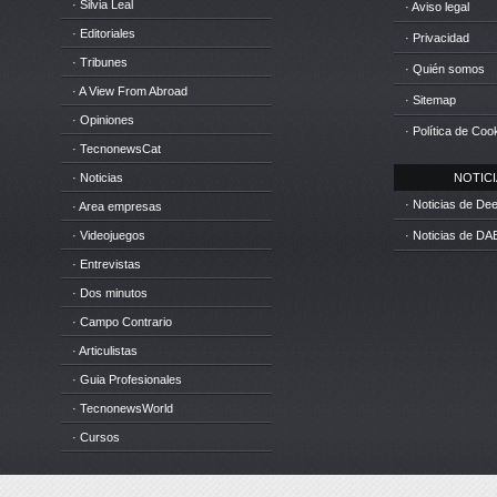
· Silvia Leal
· Aviso legal
· Editoriales
· Privacidad
· Tribunes
· Quién somos
· A View From Abroad
· Sitemap
· Opiniones
· Política de Coo
· TecnonewsCat
· Noticias
NOTICIA
· Noticias de D
· Area empresas
· Videojuegos
· Noticias de DA
· Entrevistas
· Dos minutos
· Campo Contrario
· Articulistas
· Guia Profesionales
· TecnonewsWorld
· Cursos