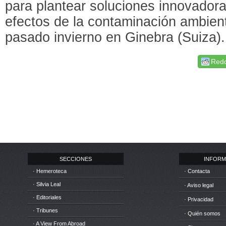
para plantear soluciones innovadora
efectos de la contaminación ambient
pasado invierno en Ginebra (Suiza).
Redd
SECCIONES
INFORM
· Hemeroteca
· Contacta
· Silvia Leal
· Aviso legal
· Editoriales
· Privacidad
· Tribunes
· Quién somos
· A View From Abroad