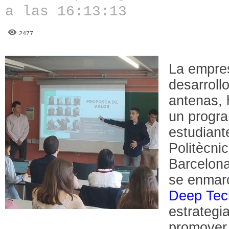
a las 16:13:13
2477
La empr
desarroll
antenas, 
un progra
estudiant
Politècni
Barcelona
se enmar
Deep Tec
estrategi
promover 