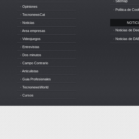
· Sitemap
· Opiniones
· Política de Coo
· TecnonewsCat
· Noticias
NOTICIA
· Noticias de D
· Area empresas
· Videojuegos
· Noticias de DA
· Entrevistas
· Dos minutos
· Campo Contrario
· Articulistas
· Guia Profesionales
· TecnonewsWorld
· Cursos