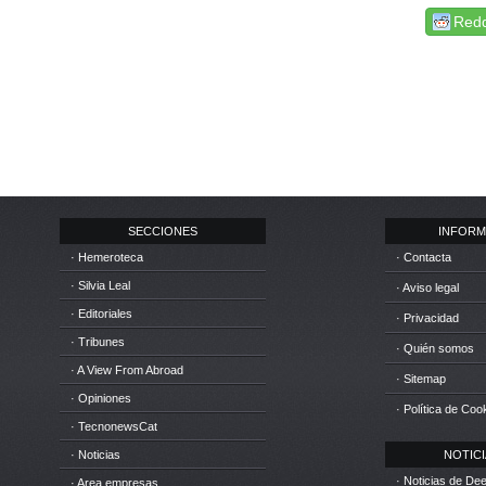
Redd
SECCIONES
INFORM
· Hemeroteca
· Contacta
· Silvia Leal
· Aviso legal
· Editoriales
· Privacidad
· Tribunes
· Quién somos
· A View From Abroad
· Sitemap
· Opiniones
· Política de Coo
· TecnonewsCat
· Noticias
NOTICIA
· Noticias de D
· Area empresas