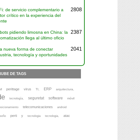
2808
Fi: de servicio complementario a
tor crítico en la experiencia del
ente
2387
bots pidiendo limosna en China: la
omatización llega al último oficio
2041
a nueva forma de conectar
ustria, tecnología y oportunidades
NUBE DE TAGS
ERP
perittage
virus
M
TI,
arquitectura,
de
seguretat
software
móvil
tecnología,
telecomunicaciones
osicionamiento
android
perti
y
atac
iseño
tecnologia
tecnologia,