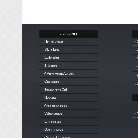
SECCIONES
· Hemeroteca
· 
· Silvia Leal
· 
· Editoriales
· 
· Tribunes
·
· A View From Abroad
· 
· Opiniones
· 
· TecnonewsCat
· Noticias
· 
· Area empresas
· Videojuegos
· 
· Entrevistas
· Dos minutos
· Campo Contrario