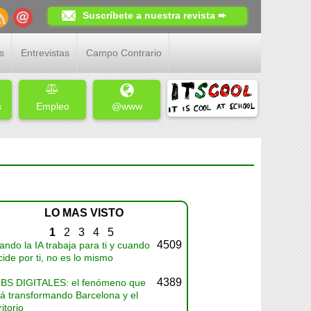
Suscríbete a nuestra revista ➨
s
Entrevistas
Campo Contrario
s
Empleo
@www
LO MAS VISTO
1
2
3
4
5
4509
ndo la IA trabaja para ti y cuando
ide por ti, no es lo mismo
4389
BS DIGITALES: el fenómeno que
tá transformando Barcelona y el
ritorio