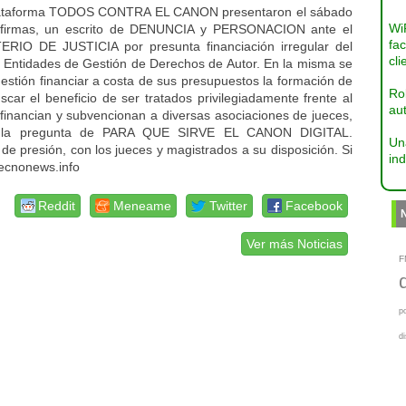
 plataforma TODOS CONTRA EL CANON presentaron el sábado
Wi
de firmas, un escrito de DENUNCIA y PERSONACION ante el
fac
 DE JUSTICIA por presunta financiación irregular del
cli
Entidades de Gestión de Derechos de Autor. En la misma se
estión financiar a costa de sus presupuestos la formación de
Ro
scar el beneficio de ser tratados privilegiadamente frente al
aut
financian y subvencionan a diversas asociaciones de jueces,
lara la pregunta de PARA QUE SIRVE EL CANON DIGITAL.
Un
e presión, con los jueces y magistrados a su disposición. Si
ind
tecnonews.info
Reddit
Meneame
Twitter
Facebook
Ver más Noticias
F
p
d