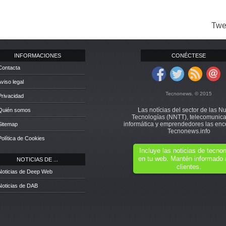
Twe
INFORMACIONES
CONÉCTESE
Contacta
Aviso legal
Tecnonews. © 2015
Privacidad
Las notícias del sector de las N
 Quién somos
Tecnologías (NNTT), telecomunica
informática y emprendedores las enc
Sitemap
Tecnonews.info
Política de Cookies
Incluye las noticias de tecn
en tu web. Mantén informado 
NOTICIAS DE ...
clientes.
Noticias de Deep Web
Noticias de DAB