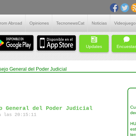
From Abroad
Opiniones
TecnonewsCat
Noticias
Videojuego
Updates
Encuesta
sejo General del Poder Judicial
Cua
o General del Poder Judicial
dec
a las 20:15:11
HU
es
ter