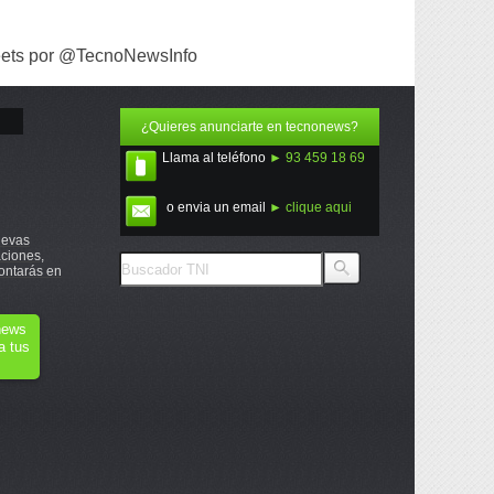
ets por @TecnoNewsInfo
¿Quieres anunciarte en tecnonews?
Llama al teléfono
► 93 459 18 69
o envia un email
► clique aqui
uevas
ciones,
ontarás en
onews
a tus