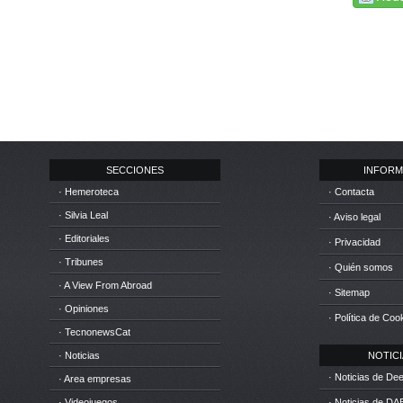
SECCIONES
INFORM
· Hemeroteca
· Contacta
· Silvia Leal
· Aviso legal
· Editoriales
· Privacidad
· Tribunes
· Quién somos
· A View From Abroad
· Sitemap
· Opiniones
· Política de Coo
· TecnonewsCat
· Noticias
NOTICIA
· Noticias de D
· Area empresas
· Videojuegos
· Noticias de DA