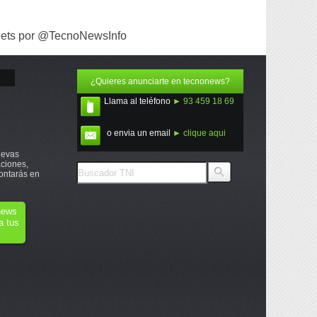
ets por @TecnoNewsInfo
¿Quieres anunciarte en tecnonews?
Llama al teléfono
► 93 459 18 69
o envia un email
► clique aqui
uevas
ciones,
ontarás en
onews
a tus