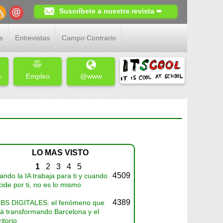
Suscríbete a nuestra revista ➨
s
Entrevistas
Campo Contrario
s
Empleo
@www
LO MAS VISTO
1
2
3
4
5
4509
ndo la IA trabaja para ti y cuando
ide por ti, no es lo mismo
4389
BS DIGITALES: el fenómeno que
tá transformando Barcelona y el
ritorio