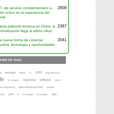
2808
Fi: de servicio complementario a
tor crítico en la experiencia del
ente
2387
bots pidiendo limosna en China: la
omatización llega al último oficio
2041
a nueva forma de conectar
ustria, tecnología y oportunidades
NUBE DE TAGS
ERP
perittage
virus
M
TI,
arquitectura,
de
seguretat
software
móvil
tecnología,
telecomunicaciones
osicionamiento
android
perti
y
atac
iseño
tecnologia
tecnologia,