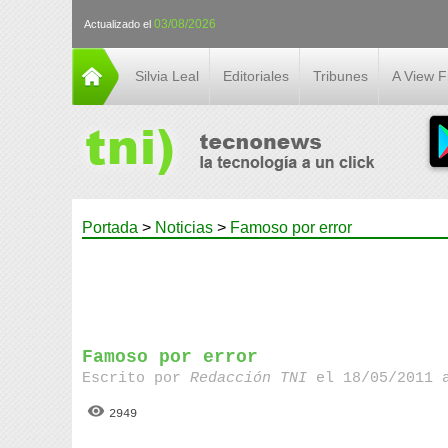
03/08/2026
Actualizado el
Silvia Leal
Editoriales
Tribunes
A View 
Portada
>
Noticias
>
Famoso por error
Famoso por error
Escrito por
Redacción TNI
el 18/05/2011 
2949