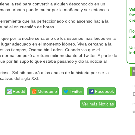
iene la red para convertir a alguien desconocido en un
Wi
a masa urbana puede mutar por la mañana y ser entonces
fac
cli
 herramienta que ha perfeccionado dicho ascenso hacia la
undial en cuestión de horas.
Ro
.
aut
 que por la noche sería uno de los usuarios más leídos en la
el lugar adecuado en el momento idóneo. Vivía cercano a la
Un
os los tiempos, Osama bin Laden. Cuando vio que el
ind
normal empezó a retransmitir mediante el Twitter. A partir de
e por fin supo lo que estaba pasando y dio la noticia al
urioso. Sohaib pasará a los anales de la historia por ser la
ativos del siglo XXI.
F
Reddit
Meneame
Twitter
Facebook
Ver más Noticias
p
d