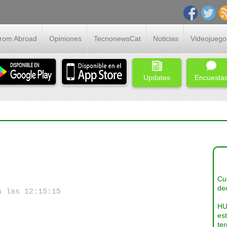
From Abroad
Opiniones
TecnonewsCat
Noticias
Videojuego
Updates
Encuesta
Cua
dec
a las 12:15:15
HU
es
ter