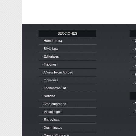
SECCIONES
· Hemeroteca
· 
· Silvia Leal
· 
· Editoriales
· 
· Tribunes
·
· A View From Abroad
· 
· Opiniones
· 
· TecnonewsCat
· Noticias
· 
· Area empresas
· Videojuegos
· 
· Entrevistas
· Dos minutos
· Campo Contrario