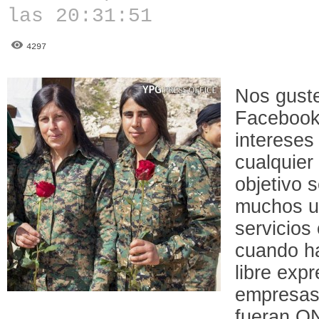
las 20:31:51
4297
Nos gust
Facebook 
intereses
cualquier
objetivo 
muchos u
servicios 
cuando ha
libre exp
empresas,
fueran O