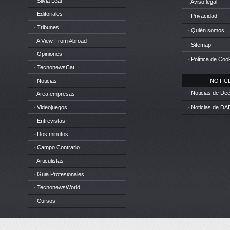
· Silvia Leal
· Aviso legal
· Editoriales
· Privacidad
· Tribunes
· Quién somos
· A View From Abroad
· Sitemap
· Opiniones
· Política de Coo
· TecnonewsCat
· Noticias
NOTICIA
· Noticias de D
· Area empresas
· Videojuegos
· Noticias de DA
· Entrevistas
· Dos minutos
· Campo Contrario
· Articulistas
· Guia Profesionales
· TecnonewsWorld
· Cursos