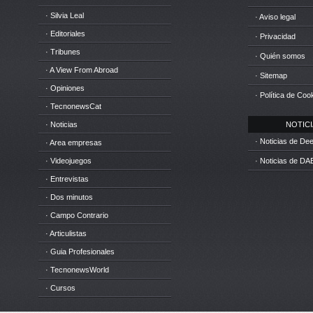
· Silvia Leal
· Aviso legal
· Editoriales
· Privacidad
· Tribunes
· Quién somos
· A View From Abroad
· Sitemap
· Opiniones
· Política de Coo
· TecnonewsCat
· Noticias
NOTICIA
· Noticias de D
· Area empresas
· Videojuegos
· Noticias de DA
· Entrevistas
· Dos minutos
· Campo Contrario
· Articulistas
· Guia Profesionales
· TecnonewsWorld
· Cursos