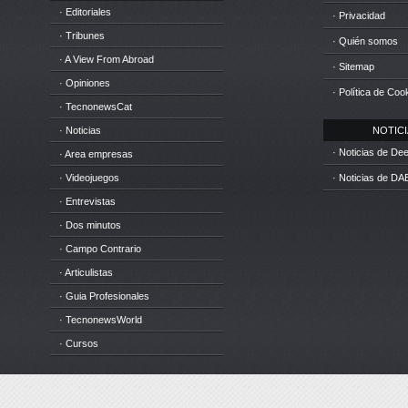
· Editoriales
· Privacidad
· Tribunes
· Quién somos
· A View From Abroad
· Sitemap
· Opiniones
· Política de Coo
· TecnonewsCat
· Noticias
NOTICIA
· Noticias de D
· Area empresas
· Videojuegos
· Noticias de DA
· Entrevistas
· Dos minutos
· Campo Contrario
· Articulistas
· Guia Profesionales
· TecnonewsWorld
· Cursos