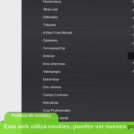
· Hemeroteca
· 
· Silvia Leal
· 
· Editoriales
· 
· Tribunes
·
· A View From Abroad
· 
· Opiniones
· 
· TecnonewsCat
· Noticias
· 
· Area empresas
· Videojuegos
· 
· Entrevistas
· Dos minutos
· Campo Contrario
· Articulistas
· Guia Profesionales
Política de cookies
· TecnonewsWorld
Esta web utiliza cookies, puedes ver nuestra
po
· Cursos