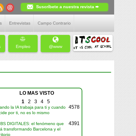
Suscríbete a nuestra revista ➨
s
Entrevistas
Campo Contrario
s
Empleo
@www
LO MAS VISTO
1
2
3
4
5
4578
ndo la IA trabaja para ti y cuando
ide por ti, no es lo mismo
4391
BS DIGITALES: el fenómeno que
tá transformando Barcelona y el
ritorio