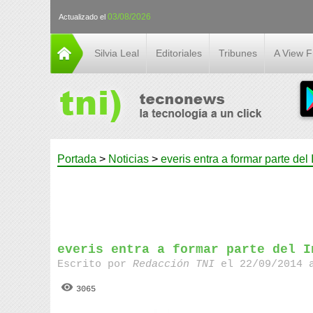
03/08/2026
Actualizado el
Silvia Leal
Editoriales
Tribunes
A View 
Portada
>
Noticias
>
everis entra a formar parte del
everis entra a formar parte del I
Escrito por
Redacción TNI
el 22/09/2014 
3065