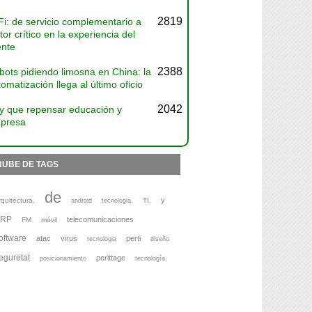
2819
Fi: de servicio complementario a
tor crítico en la experiencia del
ente
2388
bots pidiendo limosna en China: la
omatización llega al último oficio
2042
y que repensar educación y
presa
NUBE DE TAGS
de
y
rquitectura,
TI,
android
tecnologia,
ERP
telecomunicaciones
FM
móvil
oftware
atac
virus
perti
tecnologia
diseño
eguretat
perittage
posicionamiento
tecnología,