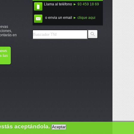
Llama al teléfono
► 93 459 18 69
o envia un email
► clique aqui
uevas
ciones,
ontarás en
onews
a tus
estás aceptándola.
Aceptar