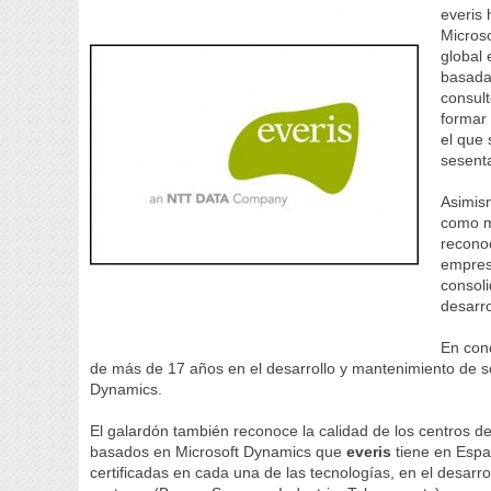
everis
Microso
global 
basadas
consult
formar 
el que
sesent
Asimis
como m
reconoc
empresa
consol
desarr
En con
de más de 17 años en el desarrollo y mantenimiento de 
Dynamics.
El galardón también reconoce la calidad de los centros de
basados en Microsoft Dynamics que
everis
tiene en Espa
certificadas en cada una de las tecnologías, en el desarro