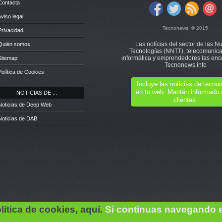
Contacta
Aviso legal
Tecnonews. © 2015
Privacidad
Las notícias del sector de las N
 Quién somos
Tecnologías (NNTT), telecomunica
informática y emprendedores las enc
Sitemap
Tecnonews.info
Política de Cookies
Incluye las noticias de tecn
en tu web. Mantén informado 
NOTICIAS DE ...
clientes.
Noticias de Deep Web
Noticias de DAB
lítica de cookies, aquí.
Si continuas navegando 