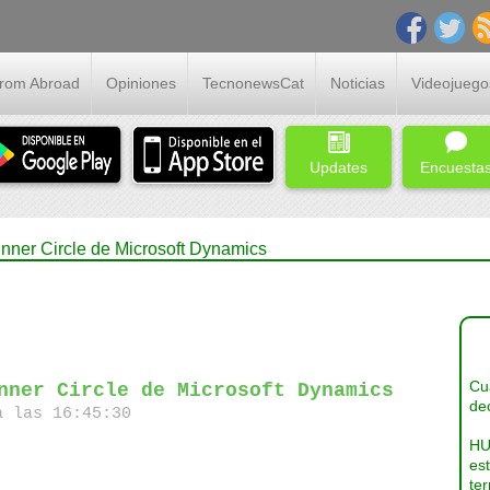
From Abroad
Opiniones
TecnonewsCat
Noticias
Videojuego
Updates
Encuesta
 Inner Circle de Microsoft Dynamics
Cua
nner Circle de Microsoft Dynamics
dec
a las 16:45:30
HU
es
ter