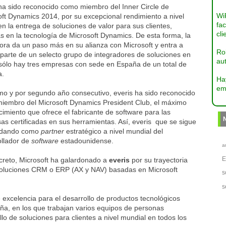
 ha sido reconocido como miembro del Inner Circle de
Wi
ft Dynamics 2014, por su excepcional rendimiento a nivel
fac
en la entrega de soluciones de valor para sus clientes,
cli
 en la tecnología de Microsoft Dynamics. De esta forma, la
ora da un paso más en su alianza con Microsoft y entra a
Ro
parte de un selecto grupo de integradores de soluciones en
aut
 sólo hay tres empresas con sede en España de un total de
a.
Ha
em
mo y por segundo año consecutivo, everis ha sido reconocido
iembro del Microsoft Dynamics President Club, el máximo
imiento que ofrece el fabricante de software para las
s certificadas en sus herramientas. Así, everis que se sigue
idando como
partner
estratégico a nivel mundial del
ollador de
software
estadounidense.
a
creto, Microsoft ha galardonado a
everis
por su trayectoria
soluciones CRM o ERP (AX y NAV) basadas en Microsoft
s
s
 excelencia para el desarrollo de productos tecnológicos
ña, en los que trabajan varios equipos de personas
llo de soluciones para clientes a nivel mundial en todos los