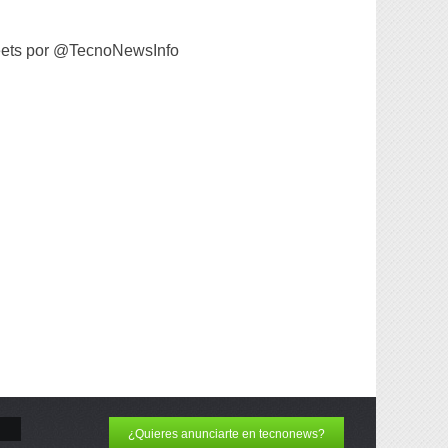
ets por @TecnoNewsInfo
¿Quieres anunciarte en tecnonews?