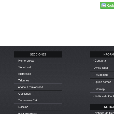
Redd
SECCIONES
INFORM
· Hemeroteca
· Contacta
· Silvia Leal
· Aviso legal
· Editoriales
· Privacidad
· Tribunes
· Quién somos
· A View From Abroad
· Sitemap
· Opiniones
· Política de Coo
· TecnonewsCat
· Noticias
NOTICIA
· Noticias de D
· Area empresas