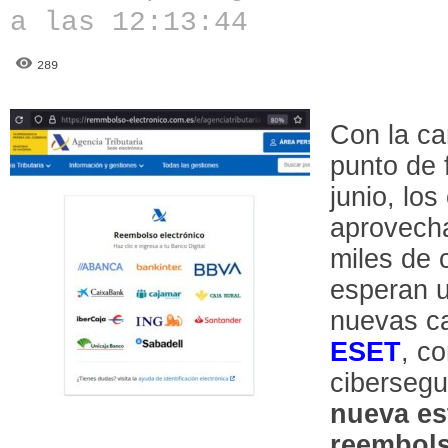
a las 12:13:44
289
Con la c
punto de 
junio, lo
aprovecha
miles de 
esperan u
nuevas c
ESET
, c
cibersegu
nueva est
reembol