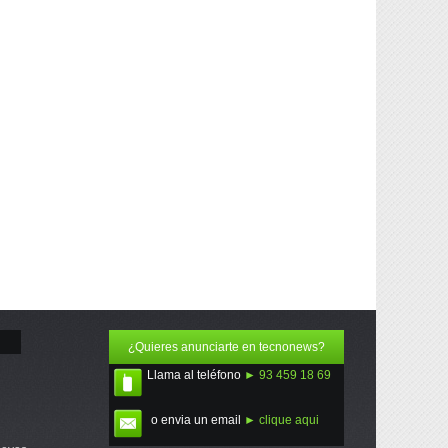
¿Quieres anunciarte en tecnonews?
Llama al teléfono
► 93 459 18 69
o envia un email
► clique aqui