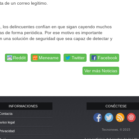
a de un correo legítimo.
as, los delincuentes confían en que sigan cayendo muchos
s de forma periódica. Por ese motivo es importante
on una solución de seguridad que sea capaz de detectar y
Reddit
Meneame
Twitter
Facebook
Ver más Noticias
INFORMACIONES
CONÉCTESE
Contacta
Aviso legal
Tecnonews. © 2015
Privacidad