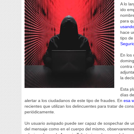
A lo la
ido em
nombre 
para qu
usando 
hace u
tipo d
Segurid
En los
domingo
contra
adjunta
la decl
Esta pl
días de
alertar a los ciudadanos de este tipo de fraudes. En
esa 
recientes que utilizan los delincuentes para tratar de co
periódicamente.
Un usuario avispado puede ser capaz de sospechar de un 
del mensaje como en el cuerpo del mismo, observaremos