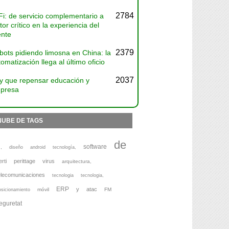
2784
Fi: de servicio complementario a
tor crítico en la experiencia del
ente
2379
bots pidiendo limosna en China: la
omatización llega al último oficio
2037
y que repensar educación y
presa
NUBE DE TAGS
de
software
,
diseño
android
tecnología,
erti
perittage
virus
arquitectura,
elecomunicaciones
tecnologia
tecnologia,
ERP
y
atac
móvil
FM
osicionamiento
eguretat