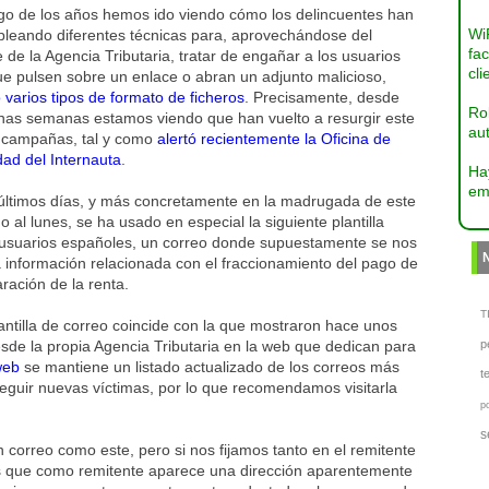
rgo de los años hemos ido viendo cómo los delincuentes han
Wi
pleando diferentes técnicas para, aprovechándose del
fac
de la Agencia Tributaria, tratar de engañar a los usuarios
cli
e pulsen sobre un enlace o abran un adjunto malicioso,
varios tipos de formato de ficheros
. Precisamente, desde
Ro
nas semanas estamos viendo que han vuelto a resurgir este
aut
e campañas, tal y como
alertó recientemente la Oficina de
ad del Internauta
.
Ha
em
 últimos días, y más concretamente en la madrugada de este
 al lunes, se ha usado en especial la siguiente plantilla
 usuarios españoles, un correo donde supuestamente se nos
 información relacionada con el fraccionamiento del pago de
aración de la renta.
TI
antilla de correo coincide con la que mostraron hace unos
sde la propia Agencia Tributaria en la web que dedican para
p
web
se mantiene un listado actualizado de los correos más
t
nseguir nuevas víctimas, por lo que recomendamos visitarla
p
s
correo como este, pero si nos fijamos tanto en el remitente
 que como remitente aparece una dirección aparentemente