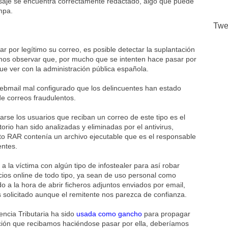
ensaje se encuentra correctamente redactado, algo que puede
mpa.
Twe
r por legítimo su correo, es posible detectar la suplantación
emos observar que, por mucho que se intenten hace pasar por
 que ver con la administración pública española.
 webmail mal configurado que los delincuentes han estado
e correos fraudulentos.
arse los usuarios que reciban un correo de este tipo es el
orio han sido analizadas y eliminadas por el antivirus,
o RAR contenía un archivo ejecutable que es el responsable
entes.
a la víctima con algún tipo de infostealer para así robar
ios online de todo tipo, ya sean de uso personal como
 a la hora de abrir ficheros adjuntos enviados por email,
solicitado aunque el remitente nos parezca de confianza.
gencia Tributaria ha sido
usada como gancho
para propagar
ación que recibamos haciéndose pasar por ella, deberíamos