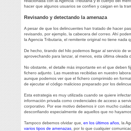
relacionada con la Agencia Tributaria y el cuerpo del m
hacer que algunos usuarios se confíen y caigan en la tra
Revisando y detectando la amenaza
A pesar de que los delincuentes han tratado de hacer pasa
revisando, por ejemplo, la cabecera del correo. Ahí pod
la Agencia Tributaria, el remitente original no tiene nada
De hecho, tirando del hilo podemos llegar al servicio de
aprovechando para lanzar, al menos, esta última oleada d
No obstante, el detalle más importante en el que deben fij
fichero adjunto. Las muestras recibidas en nuestro laborat
aunque podemos ver que el fichero comprimido en format
de ejecutar el código malicioso preparado por los delincu
Esta estrategia es muy utilizada cuando se quiere infectar 
información privada como credenciales de acceso a servic
corporativo. Por ese motivo debemos ir con mucho cuidado
desconfiando especialmente de aquellos que no hayamos 
Tampoco debemos olvidar que,
en los últimos años
, la A
varios tipos de amenazas
, por lo que cualquier comunic