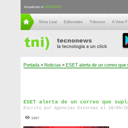
03/08/2026
Actualizado el
Silvia Leal
Editoriales
Tribunes
A View 
Portada
>
Noticias
>
ESET alerta de un correo que s
ESET alerta de un correo que supl
Escrito por
Agencias Externas
el 10/05/20
1507