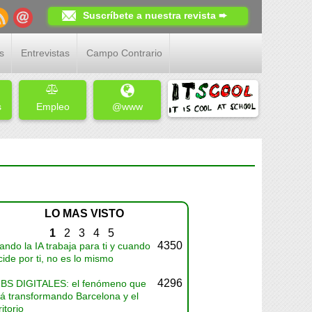
Suscríbete a nuestra revista ➨
s
Entrevistas
Campo Contrario
s
Empleo
@www
LO MAS VISTO
1
2
3
4
5
4350
ndo la IA trabaja para ti y cuando
ide por ti, no es lo mismo
4296
BS DIGITALES: el fenómeno que
tá transformando Barcelona y el
ritorio