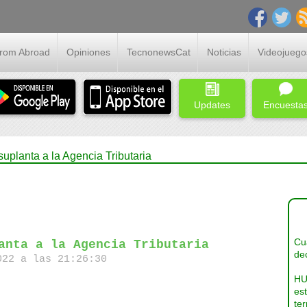
From Abroad
Opiniones
TecnonewsCat
Noticias
Videojuego
Updates
Encuesta
uplanta a la Agencia Tributaria
Cua
anta a la Agencia Tributaria
dec
22 a las 21:26:30
HU
es
ter