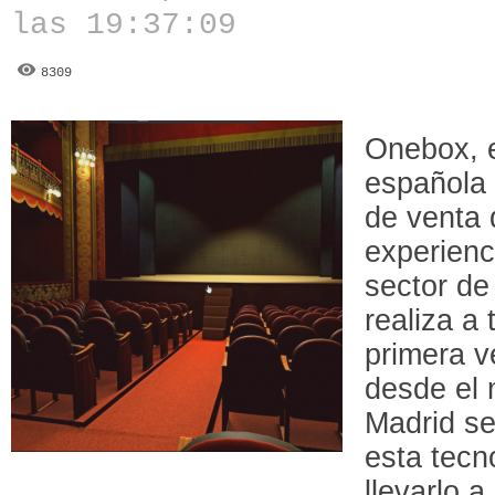
las 19:37:09
8309
Onebox, 
española 
de venta
experienc
sector de
realiza a 
primera 
desde el 
Madrid ser
esta tecn
llevarlo 