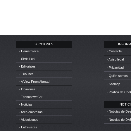
SECCIONES
INFORM
· Hemeroteca
· Contacta
· Silvia Leal
· Aviso legal
· Editoriales
· Privacidad
· Tribunes
· Quién somos
· A View From Abroad
· Sitemap
· Opiniones
· Política de Coo
· TecnonewsCat
· Noticias
NOTICIA
· Noticias de D
· Area empresas
· Videojuegos
· Noticias de DA
· Entrevistas