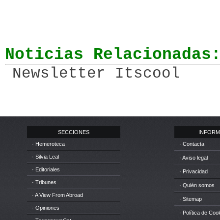
Noticias Relacionadas
Newsletter Itscool
SECCIONES
INFORM
· Hemeroteca
· Contacta
· Silvia Leal
· Aviso legal
· Editoriales
· Privacidad
· Tribunes
· Quién somos
· A View From Abroad
· Sitemap
· Opiniones
· Política de Coo