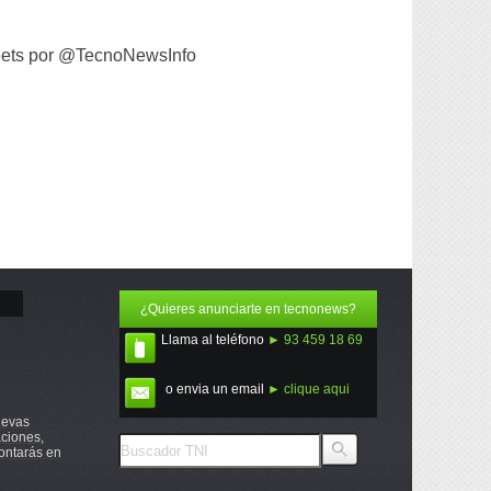
ets por @TecnoNewsInfo
¿Quieres anunciarte en tecnonews?
Llama al teléfono
► 93 459 18 69
o envia un email
► clique aqui
uevas
ciones,
ontarás en