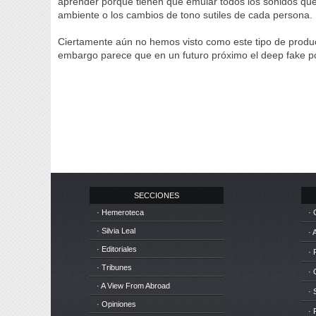
aprender porque tienen que emular todos los sonidos qu
ambiente o los cambios de tono sutiles de cada persona.
Ciertamente aún no hemos visto como este tipo de produ
embargo parece que en un futuro próximo el deep fake pod
SECCIONES
· Hemeroteca
· 
· Silvia Leal
· 
· Editoriales
· 
· Tribunes
·
· A View From Abroad
· 
· Opiniones
· 