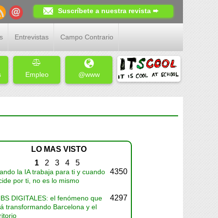
Suscríbete a nuestra revista ➨
s
Entrevistas
Campo Contrario
s
Empleo
@www
LO MAS VISTO
1
2
3
4
5
4350
ndo la IA trabaja para ti y cuando
ide por ti, no es lo mismo
4297
BS DIGITALES: el fenómeno que
tá transformando Barcelona y el
ritorio