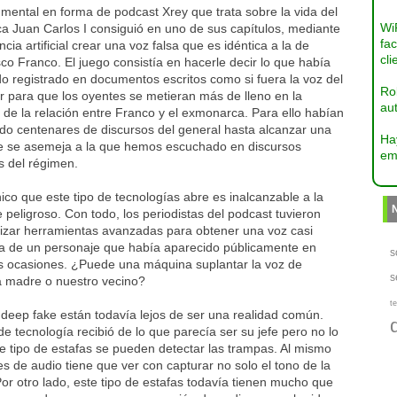
mental en forma de podcast Xrey que trata sobre la vida del
Wi
a Juan Carlos I consiguió en uno de sus capítulos, mediante
fac
encia artificial crear una voz falsa que es idéntica a la de
cli
co Franco. El juego consistía en hacerle decir lo que había
o registrado en documentos escritos como si fuera la voz del
Ro
r para que los oyentes se metieran más de lleno en la
aut
a de la relación entre Franco y el exmonarca. Para ello habían
ado centenares de discursos del general hasta alcanzar una
Ha
e se asemeja a la que hemos escuchado en discursos
em
es del régimen.
ico que este tipo de tecnologías abre es inalcanzable a la
 peligroso. Con todo, los periodistas del podcast tuvieron
lizar herramientas avanzadas para obtener una voz casi
ta de un personaje que había aparecido públicamente en
s
 ocasiones. ¿Puede una máquina suplantar la voz de
s
a madre o nuestro vecino?
te
deep fake están todavía lejos de ser una realidad común.
 tecnología recibió de lo que parecía ser su jefe pero no lo
e tipo de estafas se pueden detectar las trampas. Al mismo
s de audio tiene que ver con capturar no solo el tono de la
Por otro lado, este tipo de estafas todavía tienen mucho que