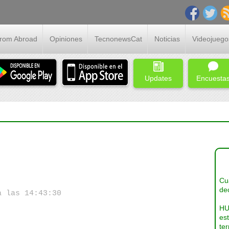
From Abroad
Opiniones
TecnonewsCat
Noticias
Videojuego
Updates
Encuesta
Cua
dec
a las 14:43:30
HU
es
ter