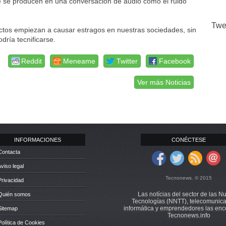
e se producen en una conversación de audio como el ruido
Twe
ctos empiezan a causar estragos en nuestras sociedades, sin
ría tecnificarse.
Reddit
Meneame
Twitter
Facebook
Ver más Noticias
INFORMACIONES
CONÉCTESE
Contacta
Aviso legal
Tecnonews. © 2015
Privacidad
Las notícias del sector de las N
 Quién somos
Tecnologías (NNTT), telecomunica
informática y emprendedores las enc
Sitemap
Tecnonews.info
Política de Cookies