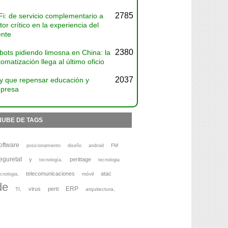
2785
Fi: de servicio complementario a
tor crítico en la experiencia del
ente
2380
bots pidiendo limosna en China: la
omatización llega al último oficio
2037
y que repensar educación y
presa
NUBE DE TAGS
oftware
FM
posicionamiento
diseño
android
eguretat
y
perittage
tecnología,
tecnologia
telecomunicaciones
atac
móvil
cnologia,
de
ERP
virus
perti
TI,
arquitectura,