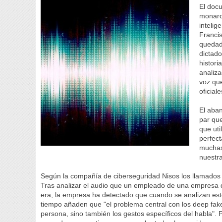
El docu
monarc
intelig
Francis
quedad
dictado
histori
analiz
voz qu
oficial
El aban
par que
que uti
perfec
muchas
nuestr
Según la compañía de ciberseguridad Nisos los llamados 
Tras analizar el audio que un empleado de una empresa de
era, la empresa ha detectado que cuando se analizan est
tiempo añaden que "el problema central con los deep fake
persona, sino también los gestos específicos del habla". 