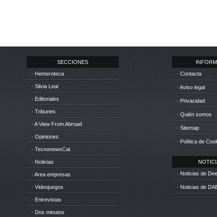
SECCIONES
INFORM
· Hemeroteca
· Contacta
· Silvia Leal
· Aviso legal
· Editoriales
· Privacidad
· Tribunes
· Quién somos
· A View From Abroad
· Sitemap
· Opiniones
· Política de Coo
· TecnonewsCat
· Noticias
NOTICIA
· Noticias de D
· Area empresas
· Videojuegos
· Noticias de DA
· Entrevistas
· Dos minutos