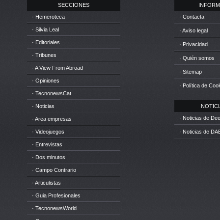
SECCIONES
INFORM
· Hemeroteca
· Contacta
· Silvia Leal
· Aviso legal
· Editoriales
· Privacidad
· Tribunes
· Quién somos
· A View From Abroad
· Sitemap
· Opiniones
· Política de Coo
· TecnonewsCat
· Noticias
NOTICIA
· Noticias de D
· Area empresas
· Videojuegos
· Noticias de DA
· Entrevistas
· Dos minutos
· Campo Contrario
· Articulistas
· Guia Profesionales
· TecnonewsWorld