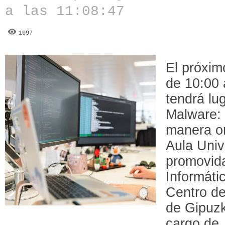
a las 11:08:47
1097
El próxim
de 10:00 
tendrá lug
Malware: 
manera on
Aula Uni
promovida
Informáti
Centro de
de Gipuzk
cargo de