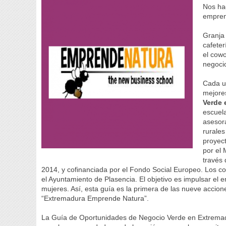
Nos h
empren
Granja
cafete
el cow
negoci
Cada un
mejore
Verde 
escuel
asesor
rurales
proyec
por el 
través
2014, y cofinanciada por el Fondo Social Europeo. Los c
el Ayuntamiento de Plasencia. El objetivo es impulsar e
mujeres. Así, esta guía es la primera de las nueve accione
“Extremadura Emprende Natura”.
La Guía de Oportunidades de Negocio Verde en Extremadu