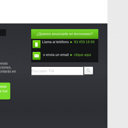
¿Quieres anunciarte en tecnonews?
Llama al teléfono
► 93 459 18 69
o envia un email
► clique aqui
uevas
ciones,
ontarás en
onews
a tus