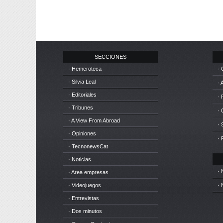
SECCIONES
· Hemeroteca
· 
· Silvia Leal
· 
· Editoriales
· 
· Tribunes
·
· A View From Abroad
· 
· Opiniones
· 
· TecnonewsCat
· Noticias
· 
· Area empresas
· Videojuegos
· 
· Entrevistas
· Dos minutos