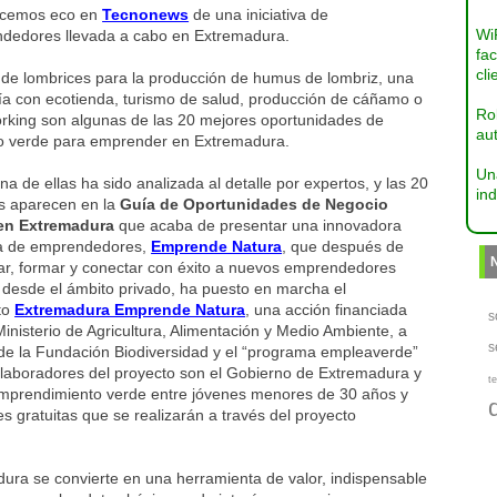
acemos eco en
Tecnonews
de una iniciativa de
Wi
dedores llevada a cabo en Extremadura.
fac
cli
 de lombrices para la producción de humus de lombriz, una
ría con ecotienda, turismo de salud, producción de cáñamo o
Ro
orking son algunas de las 20 mejores oportunidades de
aut
o verde para emprender en Extremadura.
Un
a de ellas ha sido analizada al detalle por expertos, y las 20
ind
s aparecen en la
Guía de Oportunidades de Negocio
en Extremadura
que acaba de presentar una innovadora
a de emprendedores,
Emprende Natura
, que después de
ar, formar y conectar con éxito a nuevos emprendedores
 desde el ámbito privado, ha puesto en marcha el
to
Extremadura Emprende Natura
, una acción financiada
s
Ministerio de Agricultura, Alimentación y Medio Ambiente, a
s
 de la Fundación Biodiversidad y el “programa empleaverde”
olaboradores del proyecto son el Gobierno de Extremadura y
te
l emprendimiento verde entre jóvenes menores de 30 años y
s gratuitas que se realizarán a través del proyecto
ra se convierte en una herramienta de valor, indispensable