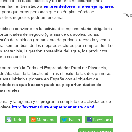
conocer los datos básicos y de interés necesarios para
bién han entrevistado a
emprendedores rurales ejemplares
,
, para que otras personas que estén planteándose
Twe
 otros negocios podrían funcionar.
nible se convierte en la actividad complementaria obligatoria
rtunidades de negocio (granjas de caracoles, trufas,
tión de residuos (tratamiento de purines, recogida y venta
ural son también de los mejores sectores para emprender. Lo
 sostenible, la gestión sostenible del agua, los productos
orte sostenible.
tura será la Feria del Emprendedor Rural de Plasencia,
e Abastos de la localidad. Tras el éxito de las dos primeras
esta iniciativa pionera en España con el objetivo de
dedores que buscan pueblos y oportunidades de
nas rurales.
ra, y la agenda y el programa completo de actividades de
enlace:
http://extremadura.emprendenatura.com/
Reddit
Meneame
Twitter
Facebook