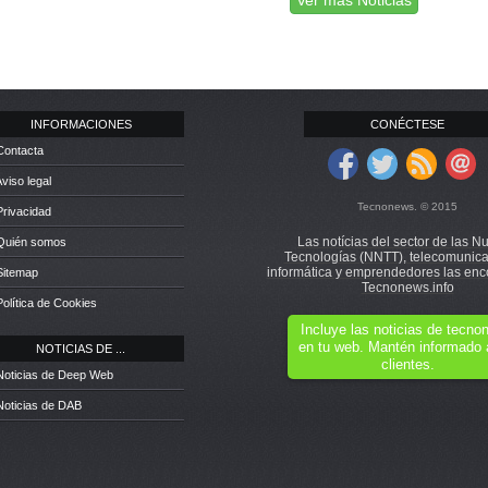
Ver más Noticias
INFORMACIONES
CONÉCTESE
Contacta
Aviso legal
Tecnonews. © 2015
Privacidad
Las notícias del sector de las N
 Quién somos
Tecnologías (NNTT), telecomunica
informática y emprendedores las enc
Sitemap
Tecnonews.info
Política de Cookies
Incluye las noticias de tecn
en tu web. Mantén informado 
NOTICIAS DE ...
clientes.
Noticias de Deep Web
Noticias de DAB