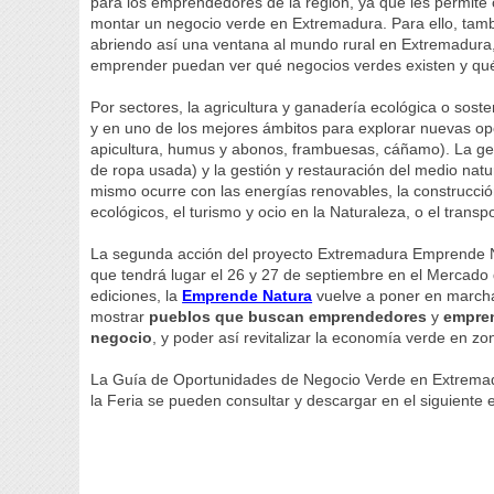
para los emprendedores de la región, ya que les permite 
montar un negocio verde en Extremadura. Para ello, tam
abriendo así una ventana al mundo rural en Extremadura
emprender puedan ver qué negocios verdes existen y qué
Por sectores, la agricultura y ganadería ecológica o soste
y en uno de los mejores ámbitos para explorar nuevas opo
apicultura, humus y abonos, frambuesas, cáñamo). La ges
de ropa usada) y la gestión y restauración del medio nat
mismo ocurre con las energías renovables, la construcción
ecológicos, el turismo y ocio en la Naturaleza, o el transp
La segunda acción del proyecto Extremadura Emprende Na
que tendrá lugar el 26 y 27 de septiembre en el Mercado d
ediciones, la
Emprende Natura
vuelve a poner en marcha 
mostrar
pueblos que buscan emprendedores
y
empren
negocio
, y poder así revitalizar la economía verde en zo
La Guía de Oportunidades de Negocio Verde en Extremadu
la Feria se pueden consultar y descargar en el siguiente 