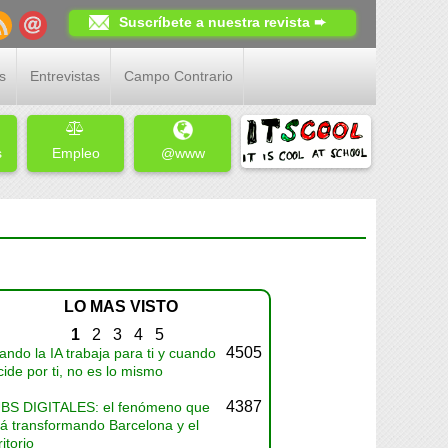
Suscríbete a nuestra revista ➨
s
Entrevistas
Campo Contrario
s
Empleo
@www
LO MAS VISTO
1
2
3
4
5
4505
ndo la IA trabaja para ti y cuando
ide por ti, no es lo mismo
4387
BS DIGITALES: el fenómeno que
tá transformando Barcelona y el
ritorio