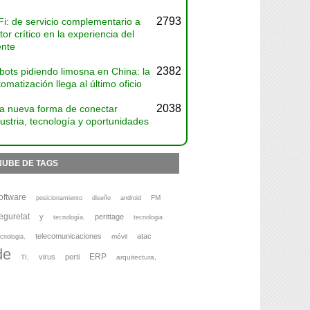
2793
Fi: de servicio complementario a
tor crítico en la experiencia del
ente
2382
bots pidiendo limosna en China: la
omatización llega al último oficio
2038
a nueva forma de conectar
ustria, tecnología y oportunidades
NUBE DE TAGS
oftware
FM
posicionamiento
diseño
android
eguretat
y
perittage
tecnología,
tecnologia
telecomunicaciones
atac
móvil
cnologia,
de
ERP
virus
perti
TI,
arquitectura,