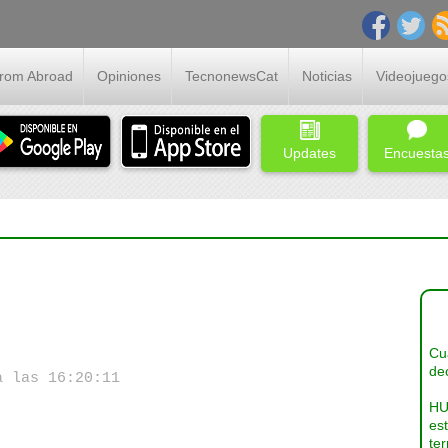
From Abroad
Opiniones
TecnonewsCat
Noticias
Videojuego
Updates
Encuesta
Cua
dec
a las 16:20:11
HU
es
ter