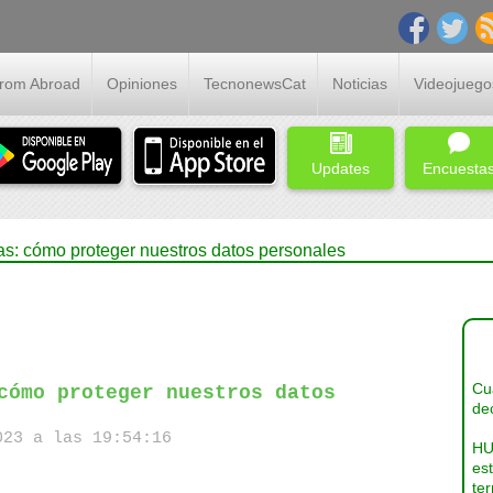
From Abroad
Opiniones
TecnonewsCat
Noticias
Videojuego
Updates
Encuesta
as: cómo proteger nuestros datos personales
Cua
cómo proteger nuestros datos
dec
23 a las 19:54:16
HU
es
ter