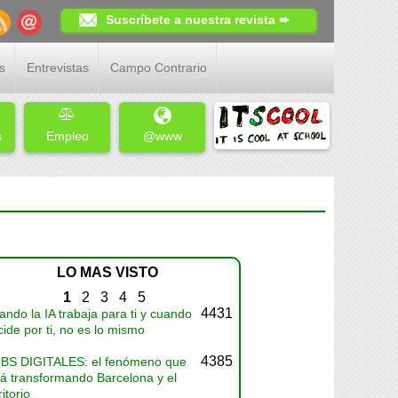
Suscríbete a nuestra revista ➨
s
Entrevistas
Campo Contrario
s
Empleo
@www
LO MAS VISTO
1
2
3
4
5
4431
ndo la IA trabaja para ti y cuando
ide por ti, no es lo mismo
4385
BS DIGITALES: el fenómeno que
tá transformando Barcelona y el
ritorio