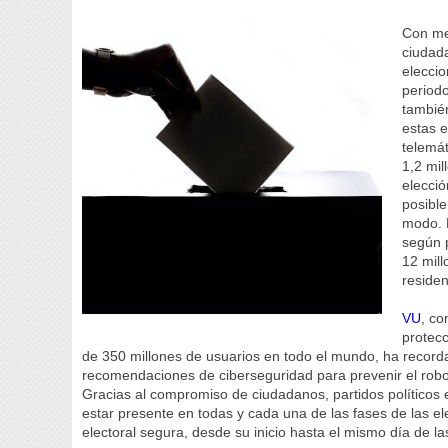
Con men
ciudad
elecci
periodo
tambié
estas e
telemát
1,2 mil
elecció
posibl
modo. E
según p
12 mil
residen
VU
, co
protecc
de 350 millones de usuarios en todo el mundo, ha recorda
recomendaciones de ciberseguridad para prevenir el robo 
Gracias al compromiso de ciudadanos, partidos políticos 
estar presente en todas y cada una de las fases de las e
electoral segura, desde su inicio hasta el mismo día de la