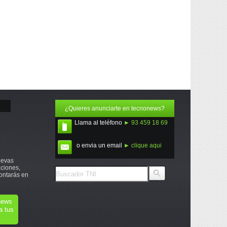
¿Quieres anunciarte en tecnonews?
Llama al teléfono
► 93 459 18 69
o envia un email
► clique aqui
uevas
ciones,
ontarás en
onews
a tus