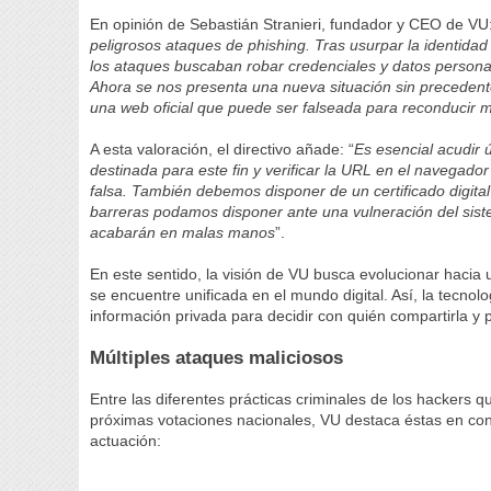
En opinión de Sebastián Stranieri, fundador y CEO de VU:
peligrosos ataques de phishing. Tras usurpar la identidad
los ataques buscaban robar credenciales y datos person
Ahora se nos presenta una nueva situación sin precedente
una web oficial que puede ser falseada para reconducir m
A esta valoración, el directivo añade: “
Es esencial acudir 
destinada para este fin y verificar la URL en el navegad
falsa. También debemos disponer de un certificado digital
barreras podamos disponer ante una vulneración del sis
acabarán en malas manos
”.
En este sentido, la visión de VU busca evolucionar hacia
se encuentre unificada en el mundo digital. Así, la tecno
información privada para decidir con quién compartirla y 
Múltiples ataques maliciosos
Entre las diferentes prácticas criminales de los hackers q
próximas votaciones nacionales, VU destaca éstas en co
actuación: