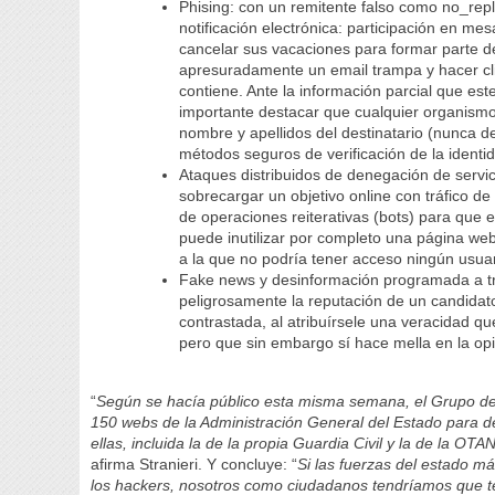
Phising: con un remitente falso como no_re
notificación electrónica: participación en m
cancelar sus vacaciones para formar parte d
apresuradamente un email trampa y hacer clic
contiene. Ante la información parcial que e
importante destacar que cualquier organismo
nombre y apellidos del destinatario (nunca de 
métodos seguros de verificación de la ident
Ataques distribuidos de denegación de servicio
sobrecargar un objetivo online con tráfico 
de operaciones reiterativas (bots) para que e
puede inutilizar por completo una página web, 
a la que no podría tener acceso ningún usuari
Fake news y desinformación programada a tra
peligrosamente la reputación de un candidato o
contrastada, al atribuírsele una veracidad q
pero que sin embargo sí hace mella en la opi
“
Según se hacía público esta misma semana, el Grupo de 
150 webs de la Administración General del Estado para de
ellas, incluida la de la propia Guardia Civil y la de la O
afirma Stranieri. Y concluye: “
Si las fuerzas del estado m
los hackers, nosotros como ciudadanos tendríamos que te