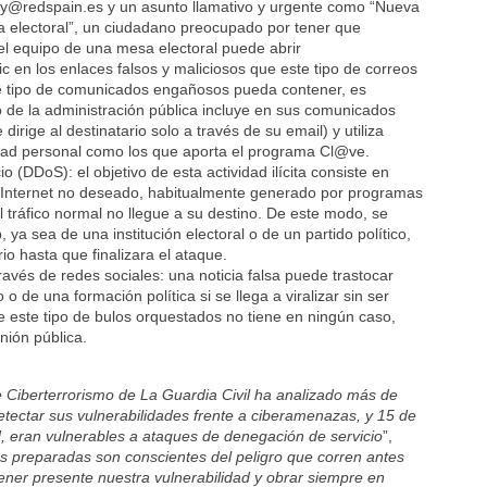
ply@redspain.es y un asunto llamativo y urgente como “Nueva
esa electoral”, un ciudadano preocupado por tener que
el equipo de una mesa electoral puede abrir
 en los enlaces falsos y maliciosos que este tipo de correos
ste tipo de comunicados engañosos pueda contener, es
 de la administración pública incluye en sus comunicados
dirige al destinatario solo a través de su email) y utiliza
idad personal como los que aporta el programa Cl@ve.
 (DDoS): el objetivo de esta actividad ilícita consiste en
de Internet no deseado, habitualmente generado por programas
l tráfico normal no llegue a su destino. De este modo, se
ya sea de una institución electoral o de un partido político,
o hasta que finalizara el ataque.
vés de redes sociales: una noticia falsa puede trastocar
 de una formación política si se llega a viralizar sin ser
ue este tipo de bulos orquestados no tiene en ningún caso,
nión pública.
Ciberterrorismo de La Guardia Civil ha analizado más de
tectar sus vulnerabilidades frente a ciberamenazas, y 15 de
TAN, eran vulnerables a ataques de denegación de servicio
”,
ás preparadas son conscientes del peligro que corren antes
ner presente nuestra vulnerabilidad y obrar siempre en