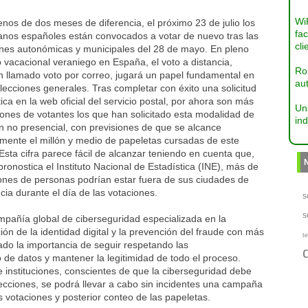
Wi
os de dos meses de diferencia, el próximo 23 de julio los
fac
anos españoles están convocados a votar de nuevo tras las
cli
ones autonómicas y municipales del 28 de mayo. En pleno
 vacacional veraniego en España, el voto a distancia,
Ro
n llamado voto por correo, jugará un papel fundamental en
aut
lecciones generales. Tras completar con éxito una solicitud
ica en la web oficial del servicio postal, por ahora son más
Un
lones de votantes los que han solicitado esta modalidad de
ind
n no presencial, con previsiones de que se alcance
emente el millón y medio de papeletas cursadas de este
sta cifra parece fácil de alcanzar teniendo en cuenta que,
ronostica el Instituto Nacional de Estadística (INE), más de
lones de personas podrían estar fuera de sus ciudades de
cia durante el día de las votaciones.
s
s
mpañía global de ciberseguridad especializada en la
ión de la identidad digital y la prevención del fraude con más
te
do la importancia de seguir respetando las
de datos y mantener la legitimidad de todo el proceso.
e instituciones, conscientes de que la ciberseguridad debe
lecciones, se podrá llevar a cabo sin incidentes una campaña
s votaciones y posterior conteo de las papeletas.