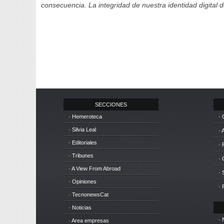
consecuencia. La integridad de nuestra identidad digital 
SECCIONES
· Hemeroteca
· 
· Silvia Leal
· 
· Editoriales
· 
· Tribunes
·
· A View From Abroad
· 
· Opiniones
· 
· TecnonewsCat
· Noticias
· 
· Area empresas