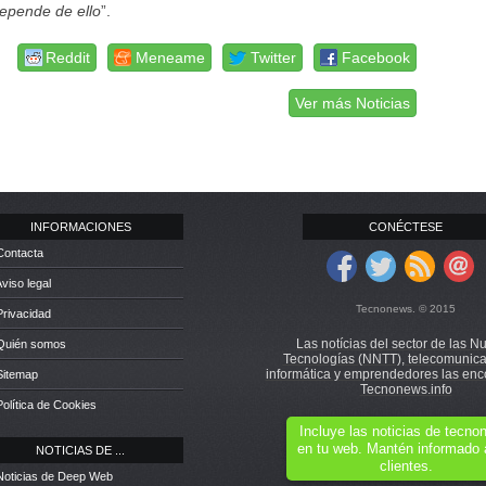
depende de ello
”.
Reddit
Meneame
Twitter
Facebook
Ver más Noticias
INFORMACIONES
CONÉCTESE
Contacta
Aviso legal
Tecnonews. © 2015
Privacidad
Las notícias del sector de las N
 Quién somos
Tecnologías (NNTT), telecomunica
informática y emprendedores las enc
Sitemap
Tecnonews.info
Política de Cookies
Incluye las noticias de tecn
en tu web. Mantén informado 
NOTICIAS DE ...
clientes.
Noticias de Deep Web