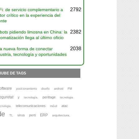
2792
Fi: de servicio complementario a
tor crítico en la experiencia del
ente
2382
bots pidiendo limosna en China: la
omatización llega al último oficio
2038
a nueva forma de conectar
ustria, tecnología y oportunidades
NUBE DE TAGS
oftware
FM
posicionamiento
diseño
android
eguretat
y
perittage
tecnología,
tecnologia
telecomunicaciones
atac
móvil
cnologia,
de
ERP
virus
perti
TI,
arquitectura,