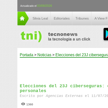
03/08/2026
Actualizado el
Silvia Leal
Editoriales
Tribunes
A View 
Portada
>
Noticias
>
Elecciones del 23J cibersegur
Elecciones del 23J ciberseguras: 
personales
Escrito por
Agencias Externas
el 11/07/20
1360