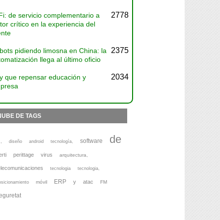
2778
Fi: de servicio complementario a
tor crítico en la experiencia del
ente
2375
bots pidiendo limosna en China: la
omatización llega al último oficio
2034
y que repensar educación y
presa
NUBE DE TAGS
de
software
,
diseño
android
tecnología,
erti
perittage
virus
arquitectura,
elecomunicaciones
tecnologia
tecnologia,
ERP
y
atac
móvil
FM
osicionamiento
eguretat