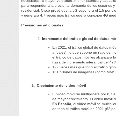
necesitarán la mayor velocidad, menor latencia y capaci
para responder a la creciente demanda de los usuarios y 
residencial. Cisco prevé que la 5G supondrá el 1,5 por cie
y generará 4,7 veces más tráfico que la conexión 4G med
Previsiones adicionales
Incremento del tráfico global de datos mó
En 2021, el tráfico global de datos mó
anuales), lo que supone un ratio de i
el tráfico de datos móviles alcanzará
(tasa de incremento interanual del 47
122 veces más que todo el tráfico glo
131 billones de imágenes (como MMS 
2.
Crecimiento del vídeo móvil
El vídeo móvil se multiplicará por 8,7 
de mayor crecimiento. El vídeo móvil re
En España
, el vídeo móvil se multipl
de todo el tráfico móvil en 2021 (62 po