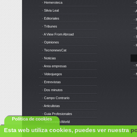
· Hemeroteca
· 
· Silvia Leal
· 
· Editoriales
· 
· Tribunes
·
· A View From Abroad
· 
· Opiniones
· 
· TecnonewsCat
· Noticias
· 
· Area empresas
· Videojuegos
· 
· Entrevistas
· Dos minutos
· Campo Contrario
· Articulistas
· Guia Profesionales
Política de cookies
· TecnonewsWorld
Esta web utiliza cookies, puedes ver nuestra
po
· Cursos