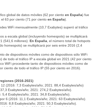
áfico global de datos móviles (62 por ciento
en España
) fue
l 63 por ciento (71 por ciento
en España
).
redes WiFi mensualmente (10,7 Exabytes) superó al tráfico
cos a escala global (incluyendo homespots) se multiplicará
21 (541,6 millones).
En España
, el número total de hotspots
ndo homespots) se multiplicará por seis entre 2016 (2,4
nto de dispositivos móviles como de dispositivos sólo WiFi
o) de todo el tráfico IP a escala global en 2021 (42 por ciento
fico WiFi procedente tanto de dispositivos móviles como de
or ciento de todo el tráfico IP (55 por ciento en 2016).
regiones (2016-2021)
por 12 (2016: 7,3 Exabytes/año; 2021: 88,4 Exabytes/año)
6: 37,3 Exabytes/año; 2021: 274,2 Exabytes/año).
16: 5,4 Exabytes/año; 2021: 34,8 Exabytes/año).
á por 6 (2016: 11,1 Exabytes/año; 2021: 63 Exabytes/año).
 (2016: 8,8 Exabytes/año; 2021: 50,3 Exabytes/año).