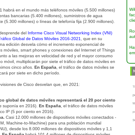
Wi
1 habrá en el mundo más teléfonos móviles (5.500 millones)
fac
ntas bancarias (5.400 millones), suministros de agua
cli
te (5.300 millones) o líneas de telefonía fija (2.900 millones).
Ro
 desprende del
Informe Cisco Visual Networking Index (VNI)
aut
Tráfico Global de Datos Móviles 2016-2021
, que en su
ma edición desvela cómo el incremento exponencial de
Ha
s móviles, smart phones y conexiones del Internet of Things
em
junto a las mejoras en velocidad de red y el mayor consumo
o móvil, multiplicarán por siete el tráfico de datos móviles en
óximos cinco años.
En España
, el tráfico de datos móviles se
icará por siete en dicho período.
evisiones de Cisco desvelan que, en 2021:
TI
p
fico global de datos móviles representará el 20 por ciento
t
ue suponía en 2016).
En España
, el tráfico de datos móviles
ico IP (5 por ciento en 2016).
p
na.
Casi 12.000 millones de dispositivos móviles conectados -
s
M, Machine-to-Machine) para una población mundial
U), desde los 8.000 millones de dispositivos móviles y 1,1
6.
En España
habrá 101,4 millones de dispositivos móviles