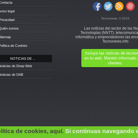
Contacta
Aviso legal
Tecnonews. © 2015
Privacidad
Las notícias del sector de las N
 Quién somos
Tecnologías (NNTT), telecomunica
informática y emprendedores las enc
Sitemap
Tecnonews.info
Política de Cookies
Incluye las noticias de tecn
en tu web. Mantén informado 
NOTICIAS DE ...
clientes.
Noticias de Deep Web
Noticias de DAB
lítica de cookies, aquí.
Si continuas navegando 