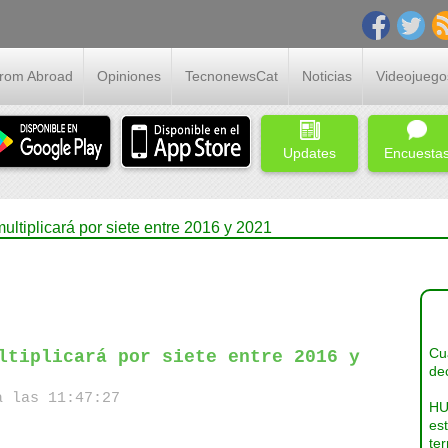
From Abroad
Opiniones
TecnonewsCat
Noticias
Videojuego
Updates
Encuesta
multiplicará por siete entre 2016 y 2021
Cua
ltiplicará por siete entre 2016 y
dec
a las 11:47:27
HU
es
ter