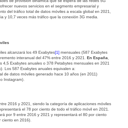
dades de provisión dinámica que se espera de las redes 5G
ofrecer nuevos servicios en el segmento empresarial y
nto del tráfico total de datos móviles a escala global en 2021,
ia y 10,7 veces más tráfico que la conexión 3G media.
viles
viles alcanzará los 49 Exabytes
[1]
mensuales (587 Exabytes
ncremento interanual del 47% entre 2016 y 2021.
En
España
,
 los 4,5 Exabytes anuales o 378 Petabytes mensuales en 2021
%). Los 587 Exabytes anuales equivalen a:
bal de datos móviles generado hace 10 años (en 2011)
o Instagram).
entre 2016 y 2021, siendo la categoría de aplicaciones móviles
presentará el 78 por ciento de todo el tráfico móvil en 2021.
icará por 9 entre 2016 y 2021 y representará el 80 por ciento
r ciento en 2016).