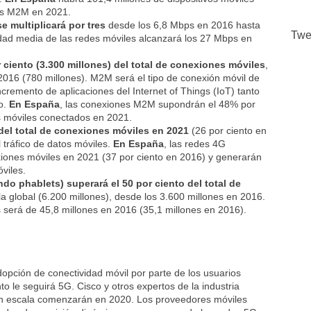
os M2M en 2021.
e multiplicará por tres
desde los 6,8 Mbps en 2016 hasta
Twe
dad media de las redes móviles alcanzará los 27 Mbps en
iento (3.300 millones) del total de conexiones móviles
,
2016 (780 millones). M2M será el tipo de conexión móvil de
cremento de aplicaciones del Internet of Things (IoT) tanto
o.
En España
, las conexiones M2M supondrán el 48% por
vos móviles conectados en 2021.
 del total de conexiones móviles en 2021
(26 por ciento en
 tráfico de datos móviles.
En España
, las redes 4G
exiones móviles en 2021 (37 por ciento en 2016) y generarán
óviles.
do phablets) superará el 50 por ciento del total de
la global (6.200 millones), desde los 3.600 millones en 2016.
s será de 45,8 millones en 2016 (35,1 millones en 2016).
dopción de conectividad móvil por parte de los usuarios
to le seguirá 5G. Cisco y otros expertos de la industria
ran escala comenzarán en 2020. Los proveedores móviles