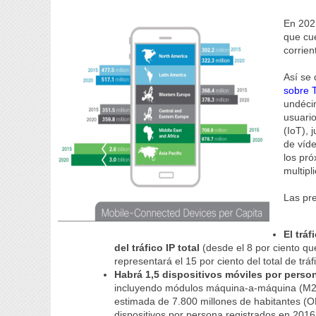
En 202
que cue
corrien
Así se
sobre 
undéci
usuario
(IoT), 
de víde
los pr
multipl
Las pr
El trá
del tráfico IP total
(desde el 8 por ciento q
representará el 15 por ciento del total de tráf
Habrá 1,5 dispositivos móviles por perso
incluyendo módulos máquina-a-máquina (M2
estimada de 7.800 millones de habitantes (ON
dispositivos por persona registrados en 201