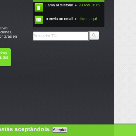
Llama al teléfono
► 93 459 18 69
o envia un email
► clique aqui
uevas
ciones,
ontarás en
onews
a tus
estás aceptándola.
Aceptar