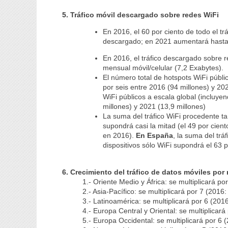
5. Tráfico móvil descargado sobre redes WiFi
En 2016, el 60 por ciento de todo el tr
descargado; en 2021 aumentará hasta e
En 2016, el tráfico descargado sobre 
mensual móvil/celular (7,2 Exabytes).
El número total de hotspots WiFi públi
por seis entre 2016 (94 millones) y 20
WiFi públicos a escala global (incluye
millones) y 2021 (13,9 millones)
La suma del tráfico WiFi procedente ta
supondrá casi la mitad (el 49 por cient
en 2016).
En España
, la suma del trá
dispositivos sólo WiFi supondrá el 63 p
6. Crecimiento del tráfico de datos
móviles por 
1.- Oriente Medio y África: se multiplicará 
2.- Asia-Pacífico: se multiplicará por 7 (201
3.- Latinoamérica: se multiplicará por 6 (20
4.- Europa Central y Oriental: se multiplicar
5.- Europa Occidental: se multiplicará por 6