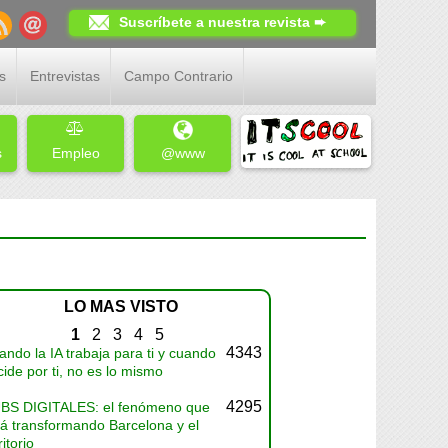
Suscríbete a nuestra revista ➨
s
Entrevistas
Campo Contrario
s
Empleo
@www
LO MAS VISTO
1
2
3
4
5
4343
ndo la IA trabaja para ti y cuando
ide por ti, no es lo mismo
4295
BS DIGITALES: el fenómeno que
tá transformando Barcelona y el
ritorio