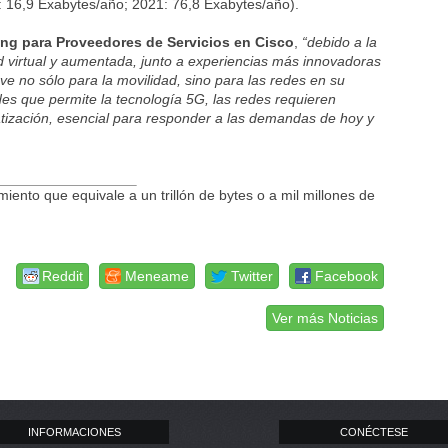
6: 16,9 Exabytes/año; 2021: 76,8 Exabytes/año).
ng para Proveedores de Servicios en Cisco
,
“debido a la
dad virtual y aumentada, junto a experiencias más innovadoras
e no sólo para la movilidad, sino para las redes en su
des que permite la tecnología 5G, las redes requieren
ización, esencial para responder a las demandas de hoy y
nto que equivale a un trillón de bytes o a mil millones de
Reddit
Meneame
Twitter
Facebook
Ver más Noticias
INFORMACIONES
CONÉCTESE