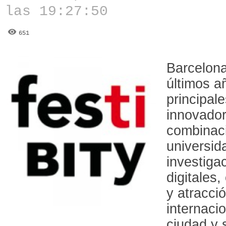
las 19:27:50
651
Barcelona
últimos a
principal
innovador
combinaci
universid
investigac
digitales
y atracci
internaci
ciudad y 