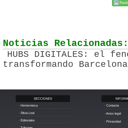
Redd
Noticias Relacionadas
HUBS DIGITALES: el fen
transformando Barcelona
SECCIONES
INFORM
· Hemeroteca
· Contacta
· Silvia Leal
· Aviso legal
· Editoriales
· Privacidad
· Tribunes