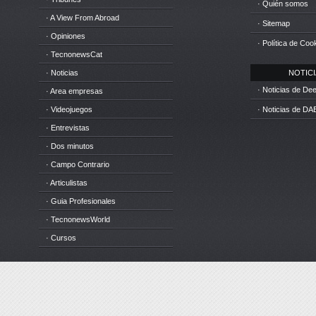
· Quién somos
· A View From Abroad
· Sitemap
· Opiniones
· Política de Coo
· TecnonewsCat
· Noticias
NOTICIA
· Noticias de D
· Area empresas
· Videojuegos
· Noticias de DA
· Entrevistas
· Dos minutos
· Campo Contrario
· Articulistas
· Guia Profesionales
· TecnonewsWorld
· Cursos