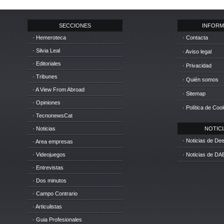
SECCIONES
INFORM
· Hemeroteca
· Contacta
· Silvia Leal
· Aviso legal
· Editoriales
· Privacidad
· Tribunes
· Quién somos
· A View From Abroad
· Sitemap
· Opiniones
· Política de Coo
· TecnonewsCat
· Noticias
NOTICIA
· Noticias de D
· Area empresas
· Videojuegos
· Noticias de DA
· Entrevistas
· Dos minutos
· Campo Contrario
· Articulistas
· Guia Profesionales