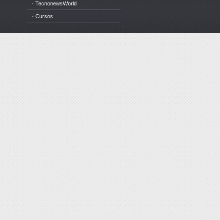
· TecnonewsWorld
· Cursos