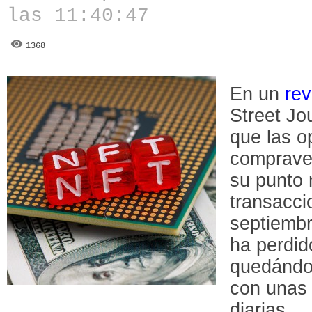
las 11:40:47
1368
En un
rev
Street Jo
que las o
comprave
su punto
transacci
septiemb
ha perdid
quedándos
con unas 
diarias.