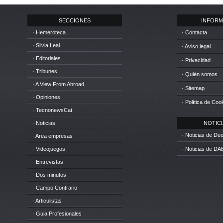
SECCIONES
INFORM
· Hemeroteca
· Contacta
· Silvia Leal
· Aviso legal
· Editoriales
· Privacidad
· Tribunes
· Quién somos
· A View From Abroad
· Sitemap
· Opiniones
· Política de Coo
· TecnonewsCat
· Noticias
NOTICIA
· Noticias de D
· Area empresas
· Videojuegos
· Noticias de DA
· Entrevistas
· Dos minutos
· Campo Contrario
· Articulistas
· Guia Profesionales